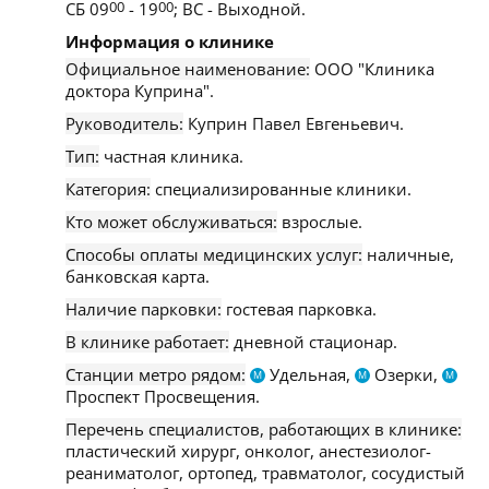
СБ 09
00
- 19
00
; ВС - Выходной.
Информация о клинике
Официальное наименование:
ООО "Клиника
доктора Куприна".
Руководитель:
Куприн Павел Евгеньевич.
Тип:
частная клиника.
Категория:
специализированные клиники.
Кто может обслуживаться:
взрослые.
Способы оплаты медицинских услуг:
наличные,
банковская карта.
Наличие парковки:
гостевая парковка.
В клинике работает:
дневной стационар.
Станции метро рядом:
Удельная,
Озерки,
М
М
М
Проспект Просвещения.
Перечень специалистов, работающих в клинике:
пластический хирург, онколог, анестезиолог-
реаниматолог, ортопед, травматолог, сосудистый