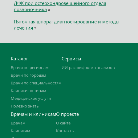
ЛФК при остеохондрозе шейного отдела
позвоночника
»
Пяточная шпора: диагностирование и методы
лечения
»
Каталог
Сервисы
Врачи по регионам
ИИ-расшифровка анализов
Врачи по городам
Врачи по специальностям
Клиники по типам
Медицинские услуги
Полезно знать
Врачам и клиникам
О проекте
Врачам
О сайте
Клиникам
Контакты