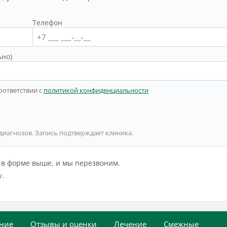
Телефон
ьно)
оответствии с
политикой конфиденциальности
 диагнозов. Запись подтверждает клиника.
й в форме выше, и мы перезвоним.
у.
ние
Отзывы и оценки
Лечение
Смежные