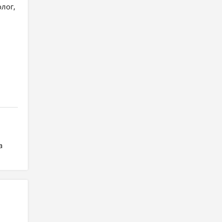
лог,
а