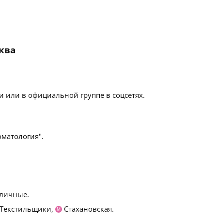
сква
 или в официальной группе в соцсетях.
матология".
личные.
Текстильщики,
Стахановская.
М