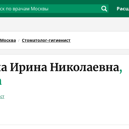
Расш
Москва
Стоматолог-гигиенист
а Ирина Николаевна
,
а
ст