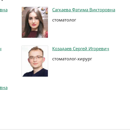
овна
Сагкаева Фатима Викторовна
стоматолог
ч
Козадаев Сергей Игоревич
стоматолог-хирург
овна