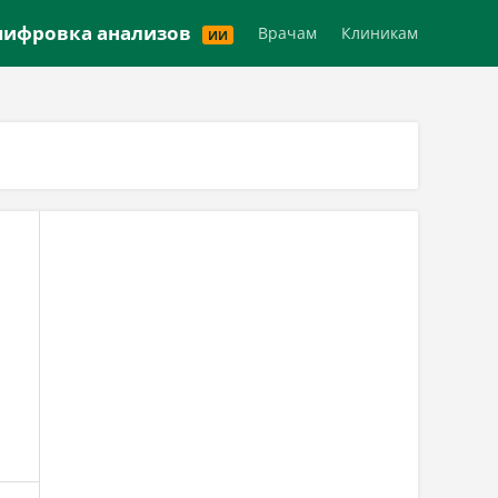
Версия для слабовидящих
ифровка анализов
Врачам
Клиникам
ИИ