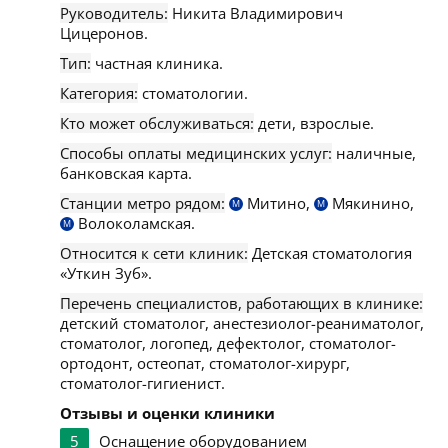
Руководитель:
Никита Владимирович
Цицеронов.
Тип:
частная клиника.
Категория:
стоматологии.
Кто может обслуживаться:
дети, взрослые.
Способы оплаты медицинских услуг:
наличные,
банковская карта.
Станции метро рядом:
Митино,
Мякинино,
М
М
Волоколамская.
М
Относится к сети клиник:
Детская стоматология
«Уткин Зуб».
Перечень специалистов, работающих в клинике:
детский стоматолог, анестезиолог-реаниматолог,
стоматолог, логопед, дефектолог, стоматолог-
ортодонт, остеопат, стоматолог-хирург,
стоматолог-гигиенист.
Отзывы и оценки клиники
5
Оснащение оборудованием