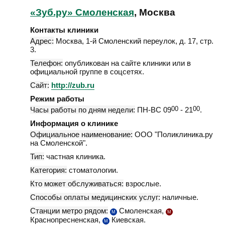
«Зуб.ру» Смоленская
, Москва
Контакты клиники
Адрес:
Москва
,
1-й Смоленский переулок, д. 17, стр.
3
.
Телефон:
опубликован на сайте клиники или в
официальной группе в соцсетях.
Сайт:
http://zub.ru
Режим работы
Часы работы по дням недели:
ПН-ВС 09
00
- 21
00
.
Информация о клинике
Официальное наименование:
ООО "Поликлиника.ру
на Смоленской".
Тип:
частная клиника.
Категория:
стоматологии.
Кто может обслуживаться:
взрослые.
Способы оплаты медицинских услуг:
наличные.
Станции метро рядом:
Смоленская,
М
М
Краснопресненская,
Киевская.
М