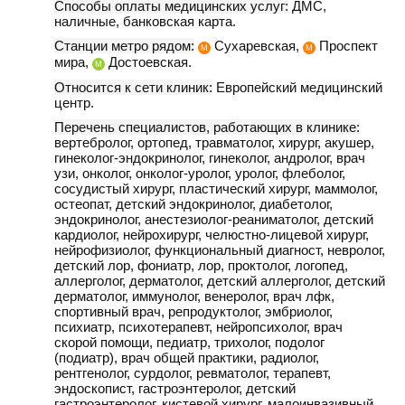
Способы оплаты медицинских услуг:
ДМС,
наличные, банковская карта.
Станции метро рядом:
Сухаревская,
Проспект
М
М
мира,
Достоевская.
М
Относится к сети клиник:
Европейский медицинский
центр.
Перечень специалистов, работающих в клинике:
вертебролог, ортопед, травматолог, хирург, акушер,
гинеколог-эндокринолог, гинеколог, андролог, врач
узи, онколог, онколог-уролог, уролог, флеболог,
сосудистый хирург, пластический хирург, маммолог,
остеопат, детский эндокринолог, диабетолог,
эндокринолог, анестезиолог-реаниматолог, детский
кардиолог, нейрохирург, челюстно-лицевой хирург,
нейрофизиолог, функциональный диагност, невролог,
детский лор, фониатр, лор, проктолог, логопед,
аллерголог, дерматолог, детский аллерголог, детский
дерматолог, иммунолог, венеролог, врач лфк,
спортивный врач, репродуктолог, эмбриолог,
психиатр, психотерапевт, нейропсихолог, врач
скорой помощи, педиатр, трихолог, подолог
(подиатр), врач общей практики, радиолог,
рентгенолог, сурдолог, ревматолог, терапевт,
эндоскопист, гастроэнтеролог, детский
гастроэнтеролог, кистевой хирург, малоинвазивный