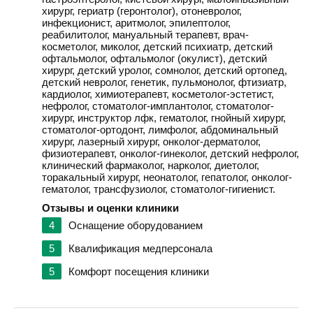
хирург, гериатр (геронтолог), отоневролог,
инфекционист, аритмолог, эпилептолог,
реабилитолог, мануальный терапевт, врач-
косметолог, миколог, детский психиатр, детский
офтальмолог, офтальмолог (окулист), детский
хирург, детский уролог, сомнолог, детский ортопед,
детский невролог, генетик, пульмонолог, фтизиатр,
кардиолог, химиотерапевт, косметолог-эстетист,
нефролог, стоматолог-имплантолог, стоматолог-
хирург, инструктор лфк, гематолог, гнойный хирург,
стоматолог-ортодонт, лимфолог, абдоминальный
хирург, лазерный хирург, онколог-дерматолог,
физиотерапевт, онколог-гинеколог, детский нефролог,
клинический фармаколог, нарколог, диетолог,
торакальный хирург, неонатолог, гепатолог, онколог-
гематолог, трансфузиолог, стоматолог-гигиенист.
Отзывы и оценки клиники
4
Оснащение оборудованием
5
Квалификация медперсонала
5
Комфорт посещения клиники