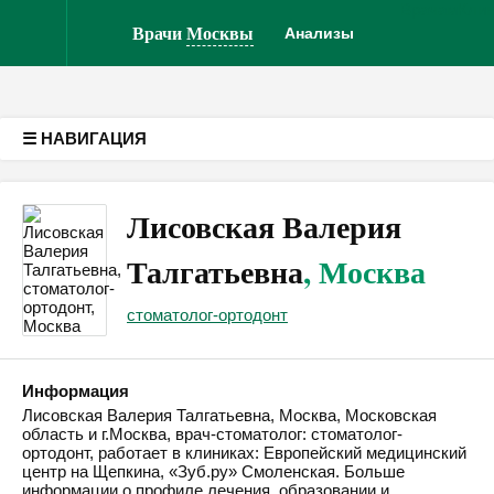
Врачам
Кли
Версия для слабовидящих
Врачи
Москвы
Анализы
☰ НАВИГАЦИЯ
Лисовская Валерия
Талгатьевна
, Москва
стоматолог-ортодонт
Информация
Лисовская Валерия Талгатьевна, Москва, Московская
область и г.Москва, врач-стоматолог: стоматолог-
ортодонт, работает в клиниках: Европейский медицинский
центр на Щепкина, «Зуб.ру» Смоленская. Больше
информации о профиле лечения, образовании и