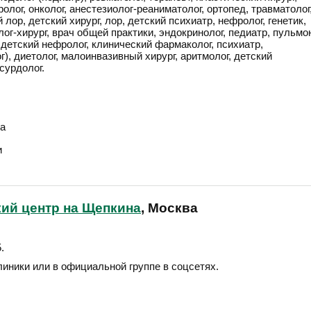
вролог, онколог, анестезиолог-реаниматолог, ортопед, травматолог
лор, детский хирург, лор, детский психиатр, нефролог, генетик,
ог-хирург, врач общей практики, эндокринолог, педиатр, пульмон
, детский нефролог, клинический фармаколог, психиатр,
г), диетолог, малоинвазивный хирург, аритмолог, детский
сурдолог.
а
и
ий центр на Щепкина
, Москва
5
.
линики или в официальной группе в соцсетях.