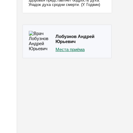
здоровья представляет бодрость духа.
Упадок духа сродни смерти. (У. Годвин)
Лобузнов Андрей
Юрьевич
Места приёма