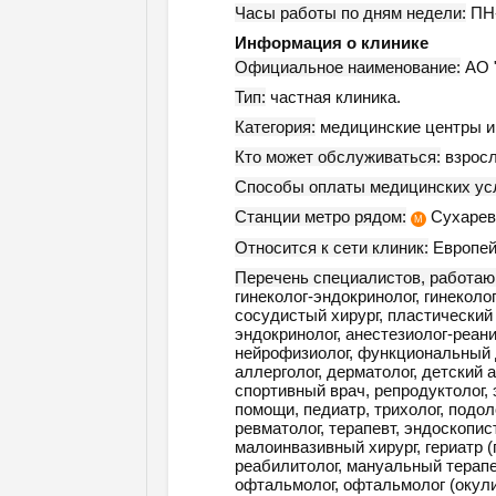
Часы работы по дням недели:
ПН-
Информация о клинике
Официальное наименование:
АО "
Тип:
частная клиника.
Категория:
медицинские центры и 
Кто может обслуживаться:
взросл
Способы оплаты медицинских усл
Станции метро рядом:
Сухарев
М
Относится к сети клиник:
Европей
Перечень специалистов, работаю
гинеколог-эндокринолог, гинеколог,
сосудистый хирург, пластический 
эндокринолог, анестезиолог-реани
нейрофизиолог, функциональный ди
аллерголог, дерматолог, детский 
спортивный врач, репродуктолог, 
помощи, педиатр, трихолог, подоло
ревматолог, терапевт, эндоскопист
малоинвазивный хирург, гериатр (
реабилитолог, мануальный терапев
офтальмолог, офтальмолог (окулис