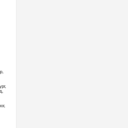
р,
рг,
д,
ог,