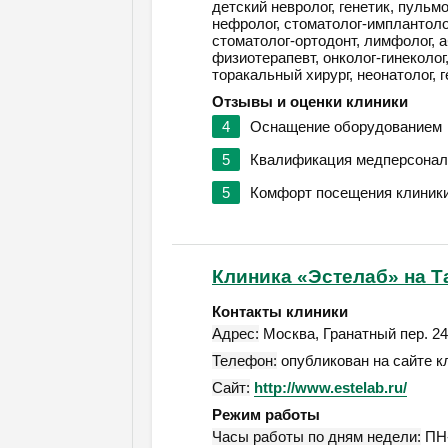
детский невролог, генетик, пульмо
нефролог, стоматолог-имплантолог
стоматолог-ортодонт, лимфолог, а
физиотерапевт, онколог-гинеколог
торакальный хирург, неонатолог, г
Отзывы и оценки клиники
4
Оснащение оборудованием
5
Квалификация медперсонал
5
Комфорт посещения клиник
Клиника «Эстелаб» на Т
Контакты клиники
Адрес:
Москва
,
Гранатный пер. 24/
Телефон:
опубликован на сайте к
Сайт:
http://www.estelab.ru/
Режим работы
Часы работы по дням недели:
ПН-