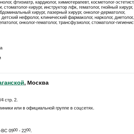
нолог, фтизиатр, кардиолог, химиотерапевт, косметолог-эстетист
, стоматолог-хирург, инструктор лфк, гематолог, гнойный хирург,
бдоминальный хирург, лазерный хирург, онколог-дерматолог,
, детский нефролог, клинический фармаколог, нарколог, диетолог,
епатолог, онколог-гематолог, трансфузиолог, стоматолог-гигиенис
а
и
аганской
, Москва
4 стр. 2
.
линики или в официальной группе в соцсетях.
ВС 09
00
- 22
00
.