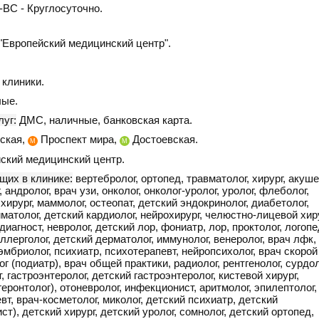
ВС - Круглосуточно.
Европейский медицинский центр".
клиники.
ые.
уг:
ДМС, наличные, банковская карта.
ская,
Проспект мира,
Достоевская.
М
М
ский медицинский центр.
щих в клинике:
вертебролог, ортопед, травматолог, хирург, акуше
 андролог, врач узи, онколог, онколог-уролог, уролог, флеболог,
хирург, маммолог, остеопат, детский эндокринолог, диабетолог,
матолог, детский кардиолог, нейрохирург, челюстно-лицевой хиру
агност, невролог, детский лор, фониатр, лор, проктолог, логопе
аллерголог, детский дерматолог, иммунолог, венеролог, врач лфк,
эмбриолог, психиатр, психотерапевт, нейропсихолог, врач скорой
г (подиатр), врач общей практики, радиолог, рентгенолог, сурдол
, гастроэнтеролог, детский гастроэнтеролог, кистевой хирург,
геронтолог), отоневролог, инфекционист, аритмолог, эпилептолог,
т, врач-косметолог, миколог, детский психиатр, детский
т), детский хирург, детский уролог, сомнолог, детский ортопед,