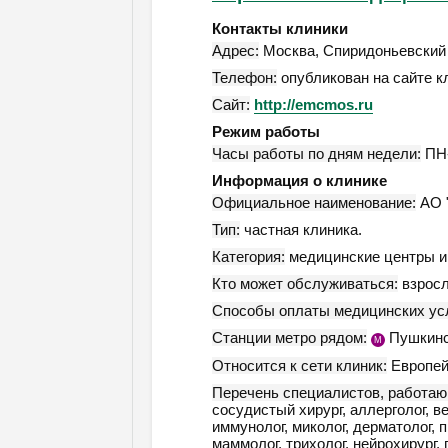
Контакты клиники
Адрес:
Москва
,
Спиридоньевский п
Телефон:
опубликован на сайте к
Сайт:
http://emcmos.ru
Режим работы
Часы работы по дням недели:
ПН-
Информация о клинике
Официальное наименование:
АО "
Тип:
частная клиника.
Категория:
медицинские центры и 
Кто может обслуживаться:
взросл
Способы оплаты медицинских усл
Станции метро рядом:
Пушкинс
М
Относится к сети клиник:
Европей
Перечень специалистов, работаю
сосудистый хирург, аллерголог, в
иммунолог, миколог, дерматолог, 
маммолог, трихолог, нейрохирург, 