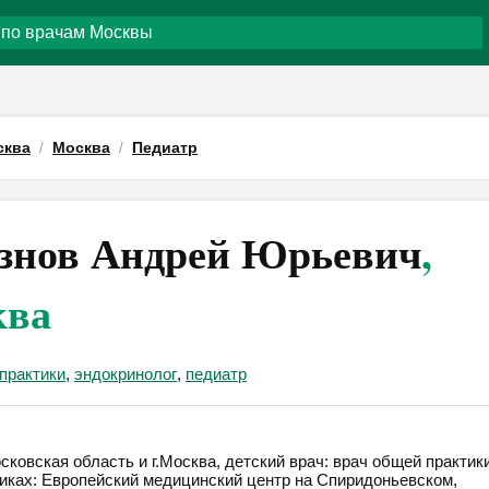
сква
Москва
Педиатр
знов Андрей Юрьевич
,
ква
практики
,
эндокринолог
,
педиатр
овская область и г.Москва, детский врач: врач общей практики
иниках: Европейский медицинский центр на Спиридоньевском,