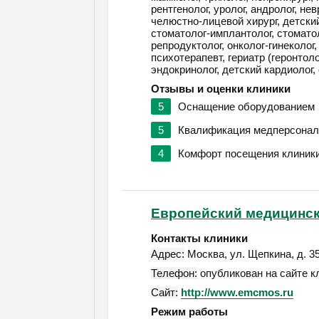
рентгенолог, уролог, андролог, не
челюстно-лицевой хирург, детский 
стоматолог-имплантолог, стоматол
репродуктолог, онколог-гинеколог
психотерапевт, гериатр (геронтоло
эндокринолог, детский кардиолог, 
Отзывы и оценки клиники
5
Оснащение оборудованием
5
Квалификация медперсонал
4
Комфорт посещения клиник
Европейский медицинск
Контакты клиники
Адрес:
Москва
,
ул. Щепкина, д. 3
Телефон:
опубликован на сайте к
Сайт:
http://www.emcmos.ru
Режим работы