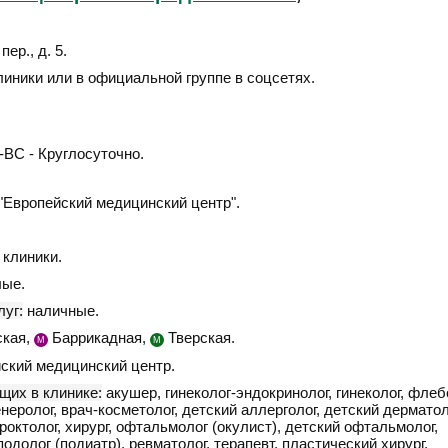
ер., д. 5
.
линики или в официальной группе в соцсетях.
ВС - Круглосуточно.
Европейский медицинский центр".
клиники.
ые.
уг:
наличные.
кая,
Баррикадная,
Тверская.
М
М
ский медицинский центр.
щих в клинике:
акушер, гинеколог-эндокринолог, гинеколог, флеб
енеролог, врач-косметолог, детский аллерголог, детский дерматол
проктолог, хирург, офтальмолог (окулист), детский офтальмолог,
подолог (подиатр), ревматолог, терапевт, пластический хирург,