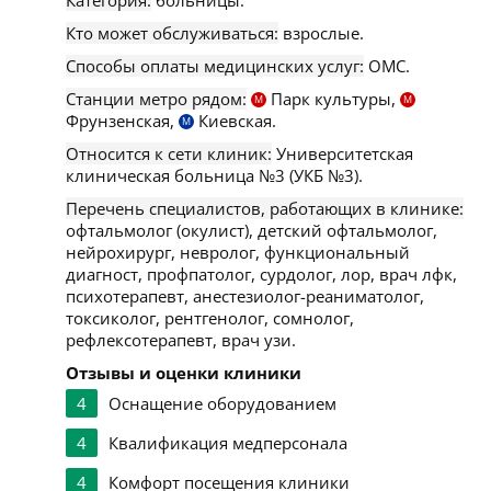
Категория:
больницы.
Кто может обслуживаться:
взрослые.
Способы оплаты медицинских услуг:
ОМС.
Станции метро рядом:
Парк культуры,
М
М
Фрунзенская,
Киевская.
М
Относится к сети клиник:
Университетская
клиническая больница №3 (УКБ №3).
Перечень специалистов, работающих в клинике:
офтальмолог (окулист), детский офтальмолог,
нейрохирург, невролог, функциональный
диагност, профпатолог, сурдолог, лор, врач лфк,
психотерапевт, анестезиолог-реаниматолог,
токсиколог, рентгенолог, сомнолог,
рефлексотерапевт, врач узи.
Отзывы и оценки клиники
4
Оснащение оборудованием
4
Квалификация медперсонала
4
Комфорт посещения клиники