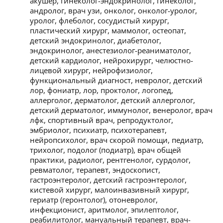
акушер, гинеколог-эндокринолог, гинеколог,
андролог, врач узи, онколог, онколог-уролог,
уролог, флеболог, сосудистый хирург,
пластический хирург, маммолог, остеопат,
детский эндокринолог, диабетолог,
эндокринолог, анестезиолог-реаниматолог,
детский кардиолог, нейрохирург, челюстно-
лицевой хирург, нейрофизиолог,
функциональный диагност, невролог, детский
лор, фониатр, лор, проктолог, логопед,
аллерголог, дерматолог, детский аллерголог,
детский дерматолог, иммунолог, венеролог, врач
лфк, спортивный врач, репродуктолог,
эмбриолог, психиатр, психотерапевт,
нейропсихолог, врач скорой помощи, педиатр,
трихолог, подолог (подиатр), врач общей
практики, радиолог, рентгенолог, сурдолог,
ревматолог, терапевт, эндоскопист,
гастроэнтеролог, детский гастроэнтеролог,
кистевой хирург, малоинвазивный хирург,
гериатр (геронтолог), отоневролог,
инфекционист, аритмолог, эпилептолог,
реабилитолог, мануальный терапевт, врач-