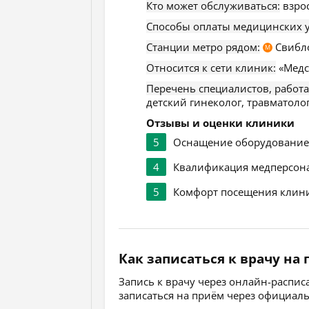
Кто может обслуживаться:
взро
Способы оплаты медицинских у
Станции метро рядом:
Свибл
М
Относится к сети клиник:
«Медс
Перечень специалистов, работ
детский гинеколог, травматолог
Отзывы и оценки клиники
5
Оснащение оборудовани
4
Квалификация медперсон
5
Комфорт посещения клин
Как записаться к врачу на
Запись к врачу через онлайн-распи
записаться на приём через официал