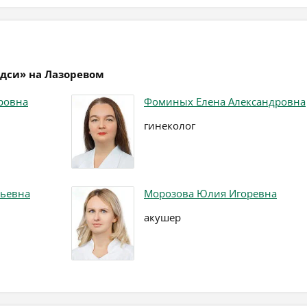
едси» на Лазоревом
ровна
Фоминых Елена Александровна
гинеколог
рьевна
Морозова Юлия Игоревна
акушер