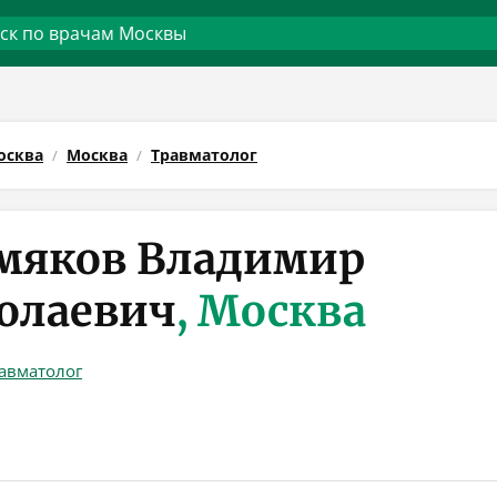
осква
Москва
Травматолог
мяков Владимир
олаевич
, Москва
авматолог