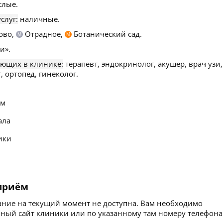
слые.
слуг:
наличные.
ово,
Отрадное,
Ботанический сад.
М
М
и».
ающих в клинике:
терапевт, эндокринолог, акушер, врач узи,
, ортопед, гинеколог.
ем
ала
ики
 приём
сание на текущий момент не доступна. Вам необходимо
ьный сайт клиники или по указанному там номеру телефона