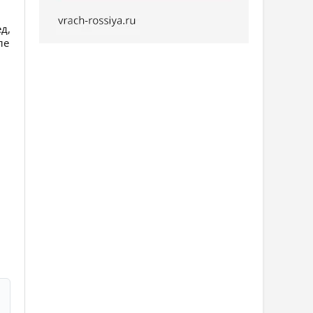
д,
ле