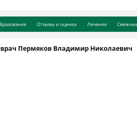
бразование
Отзывы и оценки
Лечение
Смежны
 врач Пермяков Владимир Николаевич