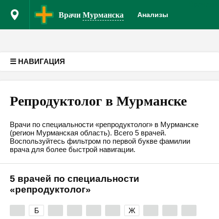
Врачам
К
Версия для слабовидящих
Врачи
Мурманска
Анализы
☰ НАВИГАЦИЯ
Репродуктолог в Мурманске
Врачи по специальности «репродуктолог» в Мурманске
(регион Мурманская область). Всего 5 врачей.
Воспользуйтесь фильтром по первой букве фамилии
врача для более быстрой навигации.
5 врачей по специальности
«репродуктолог»
А
Б
В
Г
Д
Е
Ж
З
И
К