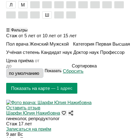
Л
М
Н
О
П
Р
С
Т
У
Ф
Х
Ц
Ч
Ш
Э
Я
☰ Фильтры
Стаж
от 5 лет
от 10 лет
от 15 лет
Пол врача
Женский
Мужской
Категория
Первая
Высшая
Учёная степень
Кандидат наук
Доктор наук
Профессор
Цена приёма
Сортировка
Показать
Сбросить
Показать на карте
— 1 адрес
Оставить отзыв
Шарфи Юлия Нажибовна
гинеколог, репродуктолог
Стаж 17 лет
Записаться на приём
9 авг
Вс