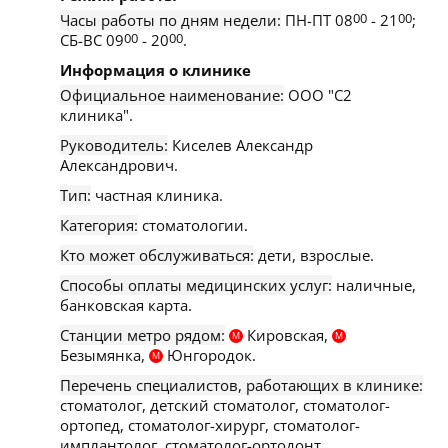
Часы работы по дням недели:
ПН-ПТ 08
00
- 21
00
;
СБ-ВС 09
00
- 20
00
.
Информация о клинике
Официальное наименование:
ООО "С2
клиника".
Руководитель:
Киселев Александр
Александрович.
Тип:
частная клиника.
Категория:
стоматологии.
Кто может обслуживаться:
дети, взрослые.
Способы оплаты медицинских услуг:
наличные,
банковская карта.
Станции метро рядом:
Кировская,
М
М
Безымянка,
Юнгородок.
М
Перечень специалистов, работающих в клинике:
стоматолог, детский стоматолог, стоматолог-
ортопед, стоматолог-хирург, стоматолог-
имплантолог, стоматолог-ортодонт.