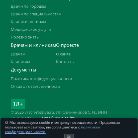
Врачи по городам
Врачи по специальностям
Клиники по типам
Медицинские услуги
Полезно знать
Врачам и клиникам
О проекте
Врачам
О сайте
Клиникам
Контакты
Документы
Политика конфиденциальности
Отказ от ответственности
18+
© 2026 vrach-rossiya.ru. ИП Овчинников С. Н., ИНН
592104728977.
Подробнее о сайте
🍪 Мы используем cookie и метрику посещаемости. Продолжая
Информация на сайте не заменяет приём врача. Имеются
пользоваться сайтом, вы соглашаетесь с
политикой
противопоказания, необходима консультация специалиста.
конфиденциальности
.
ОК