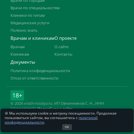
Врачи по городам
Врачи по специальностям
Клиники по типам
Медицинские услуги
Полезно знать
Врачам и клиникам
О проекте
Врачам
О сайте
Клиникам
Контакты
Документы
Политика конфиденциальности
Отказ от ответственности
18+
© 2026 vrach-rossiya.ru. ИП Овчинников С. Н., ИНН
592104728977.
Подробнее о сайте
🍪 Мы используем cookie и метрику посещаемости. Продолжая
Информация на сайте не заменяет приём врача. Имеются
пользоваться сайтом, вы соглашаетесь с
политикой
противопоказания, необходима консультация специалиста.
конфиденциальности
.
ОК