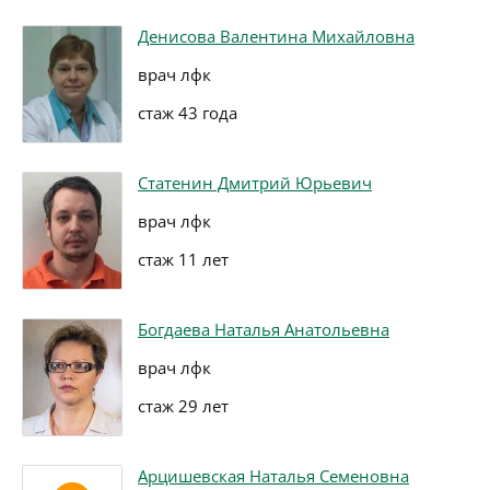
Денисова Валентина Михайловна
врач лфк
стаж 43 года
Статенин Дмитрий Юрьевич
врач лфк
стаж 11 лет
Богдаева Наталья Анатольевна
врач лфк
стаж 29 лет
Арцишевская Наталья Семеновна