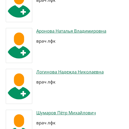
врач лфк
Аронова Наталья Владимировна
врач лфк
Логинова Надежда Николаевна
врач лфк
Шумаров Пётр Михайлович
врач лфк