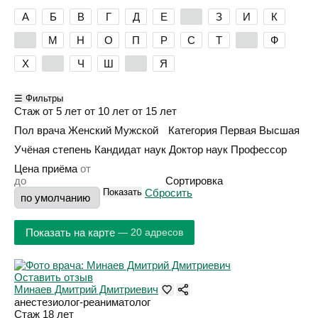
А
Б
В
Г
Д
Е
Ж
З
И
К
Л
М
Н
О
П
Р
С
Т
У
Ф
Х
Ц
Ч
Ш
Э
Я
☰ Фильтры
Стаж
от 5 лет
от 10 лет
от 15 лет
Пол врача
Женский
Мужской
Категория
Первая
Высшая
Учёная степень
Кандидат наук
Доктор наук
Профессор
Цена приёма
Сортировка
Показать
Сбросить
Показать на карте
— 20 адресов
Оставить отзыв
Минаев Дмитрий Дмитриевич
анестезиолог-реаниматолог
Стаж 18 лет