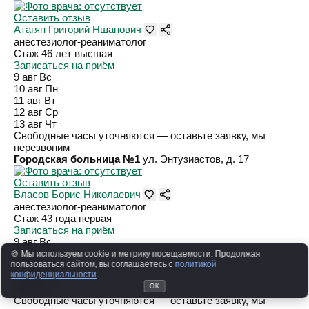
Оставить отзыв
Атагян Григорий Ншанович
анестезиолог-реаниматолог
Стаж 46 лет
высшая
Записаться на приём
9 авг
Вс
10 авг
Пн
11 авг
Вт
12 авг
Ср
13 авг
Чт
Свободные часы уточняются — оставьте заявку, мы
перезвоним
Городская больница №1
ул. Энтузиастов, д. 17
Оставить отзыв
Власов Борис Николаевич
анестезиолог-реаниматолог
Стаж 43 года
первая
Записаться на приём
9 авг
Вс
10 авг
Пн
🍪 Мы используем cookie и метрику посещаемости. Продолжая
11 авг
Вт
пользоваться сайтом, вы соглашаетесь с
политикой
конфиденциальности
.
12 авг
Ср
ОК
13 авг
Чт
Свободные часы уточняются — оставьте заявку, мы