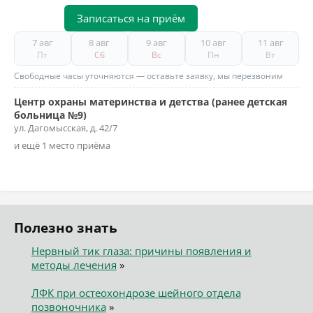
Записаться на приём
7 авг
8 авг
9 авг
10 авг
11 авг
Пт
Сб
Вс
Пн
Вт
Свободные часы уточняются — оставьте заявку, мы перезвоним
Центр охраны материнства и детства (ранее детская
больница №9)
ул. Дагомысская, д. 42/7
и ещё 1 место приёма
Полезно знать
Нервный тик глаза: причины появления и
методы лечения
»
ЛФК при остеохондрозе шейного отдела
позвоночника
»