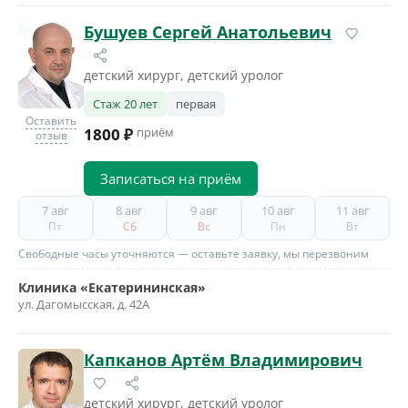
Бушуев Сергей Анатольевич
детский хирург, детский уролог
Стаж 20 лет
первая
Оставить
1800 ₽
приём
отзыв
Записаться на приём
7 авг
8 авг
9 авг
10 авг
11 авг
Пт
Сб
Вс
Пн
Вт
Свободные часы уточняются — оставьте заявку, мы перезвоним
Клиника «Екатерининская»
ул. Дагомысская, д. 42А
Капканов Артём Владимирович
детский хирург, детский уролог