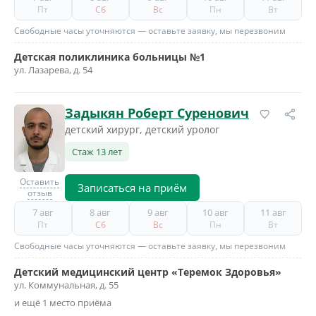
Пт
Сб
Вс
Пн
Вт
Свободные часы уточняются — оставьте заявку, мы перезвоним
Детская поликлиника больницы №1
ул. Лазарева, д. 54
Задыкян Роберт Суренович
детский хирург, детский уролог
Стаж 13 лет
Оставить
Записаться на приём
отзыв
7 авг
8 авг
9 авг
10 авг
11 авг
Пт
Сб
Вс
Пн
Вт
Свободные часы уточняются — оставьте заявку, мы перезвоним
Детский медицинский центр «Теремок Здоровья»
ул. Коммунальная, д. 55
и ещё 1 место приёма