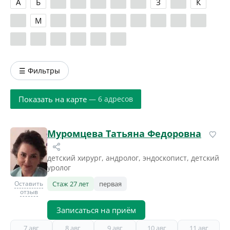
А
Б
В
Г
Д
Е
Ж
З
И
К
Л
М
Н
О
П
Р
С
Т
У
Ф
Х
Ц
Ч
Ш
Э
Я
☰ Фильтры
Показать на карте
— 6 адресов
Муромцева Татьяна Федоровна
детский хирург, андролог, эндоскопист, детский
уролог
Оставить
Стаж 27 лет
первая
отзыв
Записаться на приём
7 авг
8 авг
9 авг
10 авг
11 авг