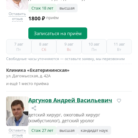
Стаж 18 лет
высшая
Оставить
1800 ₽
приём
отзыв
Записаться на приём
7 авг
8 авг
9 авг
10 авг
11 авг
Пт
Сб
Вс
Пн
Вт
Свободные часы уточняются — оставьте заявку, мы перезвоним
Клиника «Екатерининская»
ул. Дагомысская, д. 42А
и ещё 1 место приёма
Аргунов Андрей Васильевич
детский хирург, ожоговый хирург
(комбустиолог), детский уролог
Оставить
Стаж 27 лет
высшая
кандидат наук
отзыв