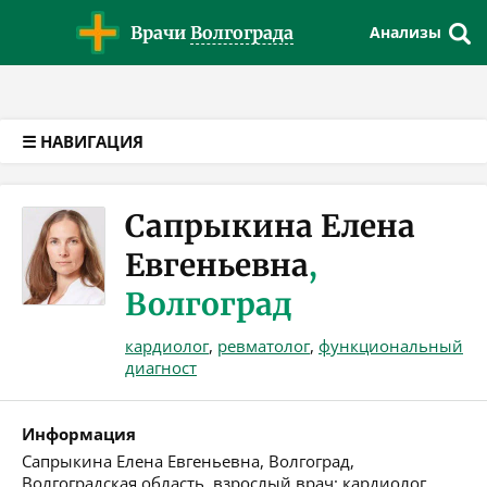
Версия для слабовидящих
Врачи
Волгограда
Анализы
☰ НАВИГАЦИЯ
Сапрыкина Елена
Евгеньевна
,
Волгоград
кардиолог
,
ревматолог
,
функциональный
диагност
Информация
Сапрыкина Елена Евгеньевна, Волгоград,
Волгоградская область, взрослый врач: кардиолог,