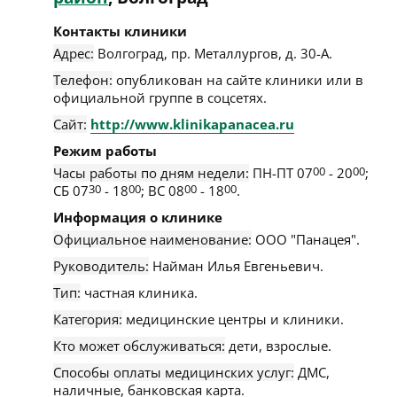
Контакты клиники
Адрес:
Волгоград
,
пр. Металлургов, д. 30-А
.
Телефон:
опубликован на сайте клиники или в
официальной группе в соцсетях.
Сайт:
http://www.klinikapanacea.ru
Режим работы
Часы работы по дням недели:
ПН-ПТ 07
00
- 20
00
;
СБ 07
30
- 18
00
; ВС 08
00
- 18
00
.
Информация о клинике
Официальное наименование:
ООО "Панацея".
Руководитель:
Найман Илья Евгеньевич.
Тип:
частная клиника.
Категория:
медицинские центры и клиники.
Кто может обслуживаться:
дети, взрослые.
Способы оплаты медицинских услуг:
ДМС,
наличные, банковская карта.