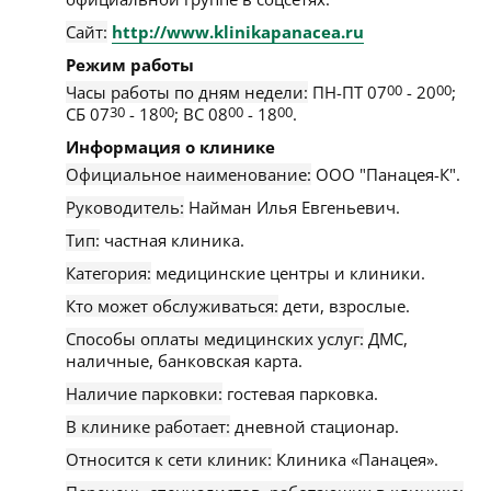
Сайт:
http://www.klinikapanacea.ru
Режим работы
Часы работы по дням недели:
ПН-ПТ 07
00
- 20
00
;
СБ 07
30
- 18
00
; ВС 08
00
- 18
00
.
Информация о клинике
Официальное наименование:
ООО "Панацея-К".
Руководитель:
Найман Илья Евгеньевич.
Тип:
частная клиника.
Категория:
медицинские центры и клиники.
Кто может обслуживаться:
дети, взрослые.
Способы оплаты медицинских услуг:
ДМС,
наличные, банковская карта.
Наличие парковки:
гостевая парковка.
В клинике работает:
дневной стационар.
Относится к сети клиник:
Клиника «Панацея».