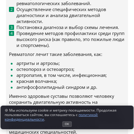
ревматологических заболеваний.
Осуществление специфических методов
диагностики и анализа двигательной
активности.
Постановка диагноза и выбор схемы лечения.
Проведение методов профилактики среди групп
высокого риска (как правило, это пожилые люди
и спортсмены).
Ревматолог лечит такие заболевания, как:
артриты и артрозы;
остеопороз и остеоартроз;
артропатия, в том числе, инфекционная;
красная волчанка;
антифосфолипидный синдром и др.
Именно здоровые суставы позволяют человеку
сохранить двигательную активность на
протяжении всей жизни. Методика диагностики
🍪 Мы используем cookie и метрику посещаемости. Продолжая
таких недугов не всегда может выявить наличие
пользоваться сайтом, вы соглашаетесь с
политикой
конфиденциальности
.
болезни на ранней стадии ее развития. Это делает
ОК
ревматологию одной из самых сложных
медицинских специальностей.