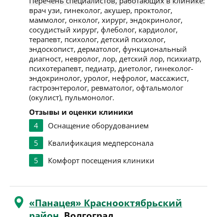
Перечень специалистов, работающих в клинике:
врач узи, гинеколог, акушер, проктолог,
маммолог, онколог, хирург, эндокринолог,
сосудистый хирург, флеболог, кардиолог,
терапевт, психолог, детский психолог,
эндоскопист, дерматолог, функциональный
диагност, невролог, лор, детский лор, психиатр,
психотерапевт, педиатр, диетолог, гинеколог-
эндокринолог, уролог, нефролог, массажист,
гастроэнтеролог, ревматолог, офтальмолог
(окулист), пульмонолог.
Отзывы и оценки клиники
4
Оснащение оборудованием
5
Квалификация медперсонала
5
Комфорт посещения клиники
«Панацея» Краснооктябрьский
район
, Волгоград