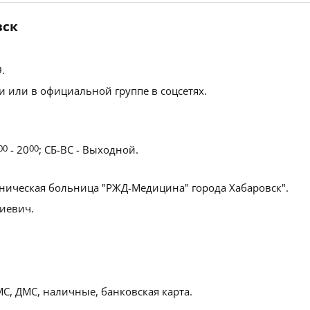
вск
9
.
 или в официальной группе в соцсетях.
00
- 20
00
; СБ-ВС - Выходной.
ническая больница "РЖД-Медицина" города Хабаровск".
иевич.
С, ДМС, наличные, банковская карта.