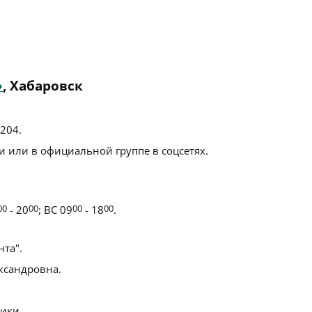
»
, Хабаровск
 204
.
 или в официальной группе в соцсетях.
00
- 20
00
; ВС 09
00
- 18
00
.
та".
ксандровна.
ики.