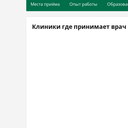
Места приёма
Опыт работы
Образова
Клиники где принимает врач