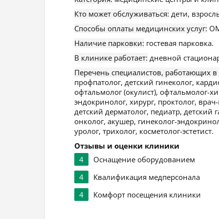
Кто может обслуживаться:
дети, взросл
Способы оплаты медицинских услуг:
ОМ
Наличие парковки:
гостевая парковка.
В клинике работает:
дневной стационар
Перечень специалистов, работающих в
профпатолог, детский гинеколог, кард
офтальмолог (окулист), офтальмолог-хир
эндокринолог, хирург, проктолог, врач-
детский дерматолог, педиатр, детский г
онколог, акушер, гинеколог-эндокринол
уролог, трихолог, косметолог-эстетист.
Отзывы и оценки клиники
4
Оснащение оборудованием
4
Квалификация медперсонала
4
Комфорт посещения клиники