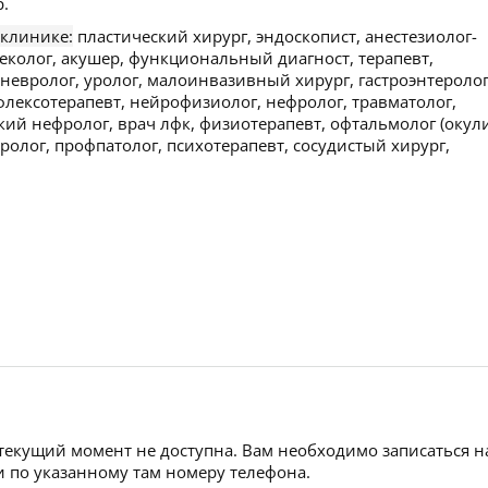
.
 клинике:
пластический хирург, эндоскопист, анестезиолог-
неколог, акушер, функциональный диагност, терапевт,
, невролог, уролог, малоинвазивный хирург, гастроэнтеролог
флексотерапевт, нейрофизиолог, нефролог, травматолог,
кий нефролог, врач лфк, физиотерапевт, офтальмолог (окули
ролог, профпатолог, психотерапевт, сосудистый хирург,
 текущий момент не доступна. Вам необходимо записаться н
 по указанному там номеру телефона.