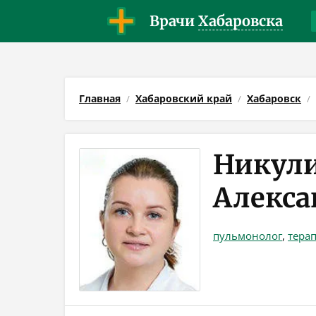
Врачи
Хабаровска
Главная
Хабаровский край
Хабаровск
Никули
Алекса
пульмонолог
,
тера