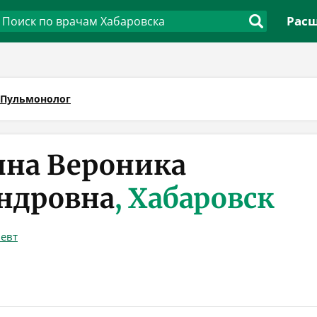
Расш
Пульмонолог
на Вероника
ндровна
, Хабаровск
певт