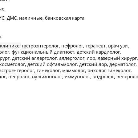
ые.
С, ДМС, наличные, банковская карта.
.
 клинике:
гастроэнтеролог, нефролог, терапевт, врач узи,
иолог, функциональный диагност, детский кардиолог,
ург, детский аллерголог, аллерголог, лор, лазерный хирург,
косметолог, детский офтальмолог, детский лор, дерматолог,
астроэнтеролог, гинеколог, маммолог, онколог-гинеколог,
ог, невролог, пульмонолог, иммунолог, андролог, венероло