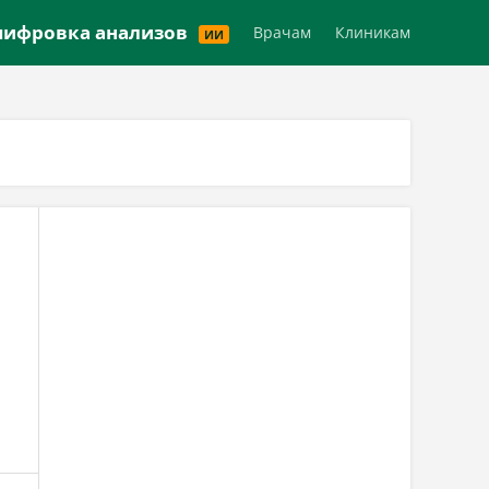
Версия для слабовидящих
ифровка анализов
Врачам
Клиникам
ИИ