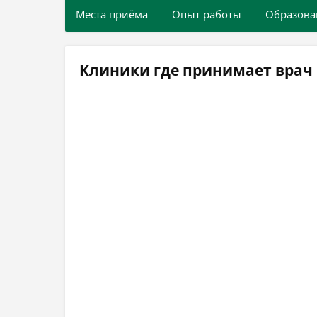
Места приёма
Опыт работы
Образова
Клиники где принимает вра