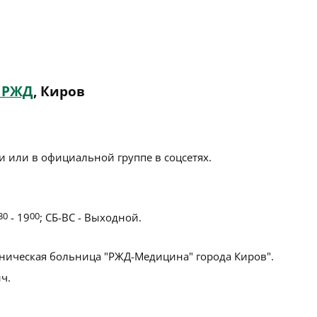
 РЖД
, Киров
 или в официальной группе в соцсетях.
30
- 19
00
; СБ-ВС - Выходной.
ническая больница "РЖД-Медицина" города Киров".
ч.