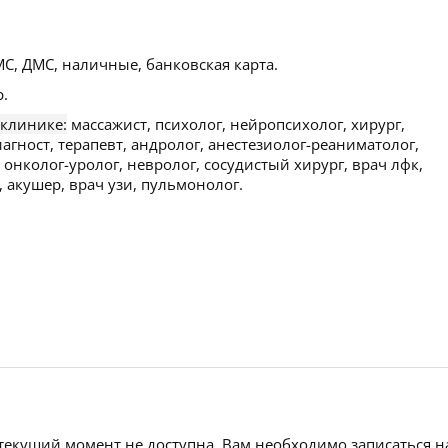
С, ДМС, наличные, банковская карта.
.
 клинике:
массажист, психолог, нейропсихолог, хирург,
гност, терапевт, андролог, анестезиолог-реаниматолог,
 онколог-уролог, невролог, сосудистый хирург, врач лфк,
, акушер, врач узи, пульмонолог.
 текущий момент не доступна. Вам необходимо записаться н