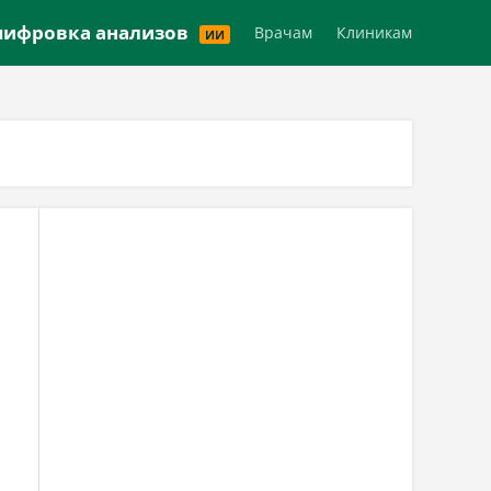
Версия для слабовидящих
ифровка анализов
Врачам
Клиникам
ИИ