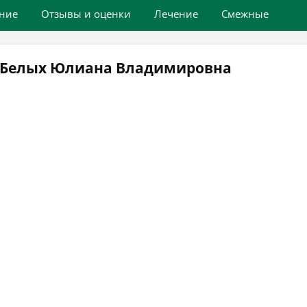
ние
Отзывы и оценки
Лечение
Смежные
ч Белых Юлиана Владимировна