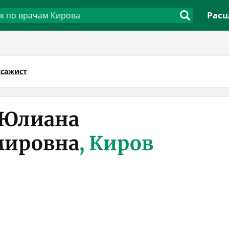
Расш
сажист
 Юлиана
мировна
, Киров