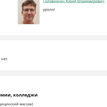
Головизнин Юрий Владимирович
уролог
 нет.
емии, колледжи
дицинский массаж)