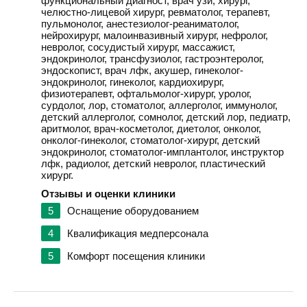
функциональный диагност, врач узи, хирург,
челюстно-лицевой хирург, ревматолог, терапевт,
пульмонолог, анестезиолог-реаниматолог,
нейрохирург, малоинвазивный хирург, нефролог,
невролог, сосудистый хирург, массажист,
эндокринолог, трансфузиолог, гастроэнтеролог,
эндоскопист, врач лфк, акушер, гинеколог-
эндокринолог, гинеколог, кардиохирург,
физиотерапевт, офтальмолог-хирург, уролог,
сурдолог, лор, стоматолог, аллерголог, иммунолог,
детский аллерголог, сомнолог, детский лор, педиатр,
аритмолог, врач-косметолог, диетолог, онколог,
онколог-гинеколог, стоматолог-хирург, детский
эндокринолог, стоматолог-имплантолог, инструктор
лфк, радиолог, детский невролог, пластический
хирург.
Отзывы и оценки клиники
5
Оснащение оборудованием
4
Квалификация медперсонала
5
Комфорт посещения клиники