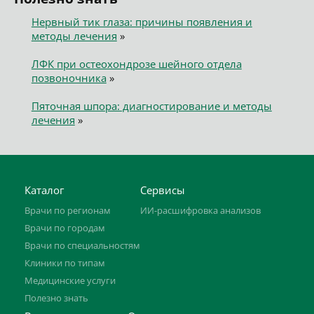
Нервный тик глаза: причины появления и
методы лечения
»
ЛФК при остеохондрозе шейного отдела
позвоночника
»
Пяточная шпора: диагностирование и методы
лечения
»
Каталог
Сервисы
Врачи по регионам
ИИ-расшифровка анализов
Врачи по городам
Врачи по специальностям
Клиники по типам
Медицинские услуги
Полезно знать