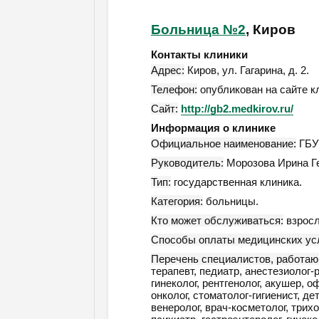
Больница №2
, Киров
Контакты клиники
Адрес:
Киров
,
ул. Гагарина, д. 2
.
Телефон:
опубликован на сайте к
Сайт:
http://gb2.medkirov.ru/
Информация о клинике
Официальное наименование:
ГБУЗ
Руководитель:
Морозова Ирина Г
Тип:
государственная клиника.
Категория:
больницы.
Кто может обслуживаться:
взросл
Способы оплаты медицинских усл
Перечень специалистов, работаю
терапевт, педиатр, анестезиолог-р
гинеколог, рентгенолог, акушер, 
онколог, стоматолог-гигиенист, де
венеролог, врач-косметолог, трихо