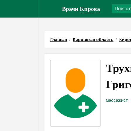
Врачи
Кирова
Главная
Кировская область
Киро
Трух
Григ
массажист