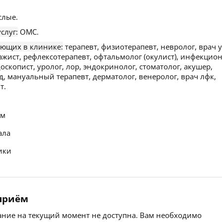
слые.
слуг:
ОМС.
ающих в клинике:
терапевт, физиотерапевт, невролог, врач у
ажист, рефлексотерапевт, офтальмолог (окулист), инфекцион
скопист, уролог, лор, эндокринолог, стоматолог, акушер,
д, мануальный терапевт, дерматолог, венеролог, врач лфк,
т.
ем
ала
ики
 приём
сание на текущий момент не доступна. Вам необходимо