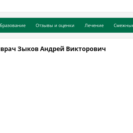
бразование
Отзывы и оценки
Лечение
Смежны
 врач Зыков Андрей Викторович