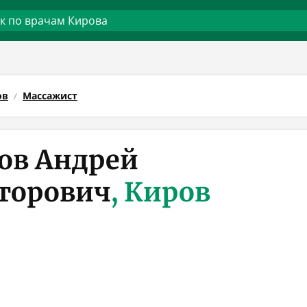
ов
Массажист
ов Андрей
торович
, Киров