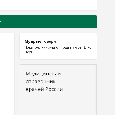
е
Мудрые говорят
Пока толстяки худеют, тощий умрет. (Ляо
Цеу)