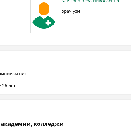
Блинова Вера Николаевна
врач узи
линикам нет.
 26 лет.
 академии, колледжи