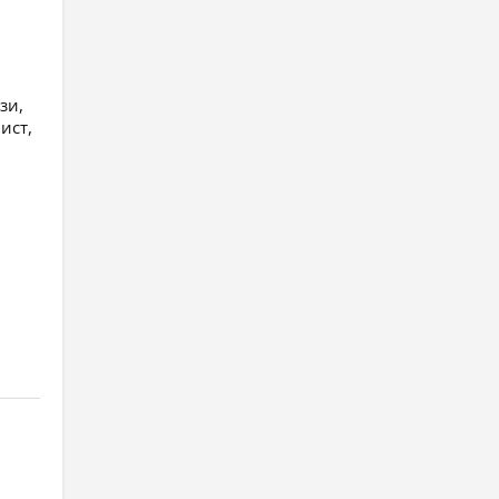
зи,
ист,