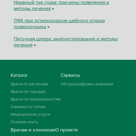
Нервный тик глаза: причины появления и
методы лечения
»
ЛФК при остеохондрозе шейного отдела
позвоночника
»
Пяточная шпора: диагностирование и методы
лечения
»
Каталог
Сервисы
Врачи по регионам
ИИ-расшифровка анализов
Врачи по городам
Врачи по специальностям
Клиники по типам
Медицинские услуги
Полезно знать
Врачам и клиникам
О проекте