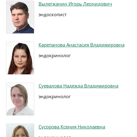
Вылегжанин Игорь Леонидович
эндоскопист
Карепанова Анастасия Владимировна
эндокринолог
Суевалова Надежда Владимировна
эндокринолог
Сусорова Ксения Николаевна