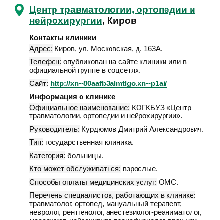
Центр травматологии, ортопедии и
нейрохирургии
, Киров
Контакты клиники
Адрес:
Киров
,
ул. Московская, д. 163А
.
Телефон:
опубликован на сайте клиники или в
официальной группе в соцсетях.
Сайт:
http://xn--80aafb3almtlgo.xn--p1ai/
Информация о клинике
Официальное наименование:
КОГКБУЗ «Центр
травматологии, ортопедии и нейрохирургии».
Руководитель:
Курдюмов Дмитрий Александрович.
Тип:
государственная клиника.
Категория:
больницы.
Кто может обслуживаться:
взрослые.
Способы оплаты медицинских услуг:
ОМС.
Перечень специалистов, работающих в клинике:
травматолог, ортопед, мануальный терапевт,
невролог, рентгенолог, анестезиолог-реаниматолог,