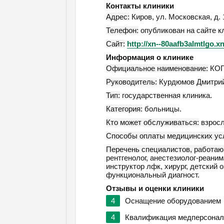
Контакты клиники
Адрес:
Киров
,
ул. Московская, д.
Телефон:
опубликован на сайте к
Сайт:
http://xn--80aafb3almtlgo.xn
Информация о клинике
Официальное наименование:
КОГК
Руководитель:
Курдюмов Дмитрий
Тип:
государственная клиника.
Категория:
больницы.
Кто может обслуживаться:
взросл
Способы оплаты медицинских усл
Перечень специалистов, работаю
рентгенолог, анестезиолог-реанима
инструктор лфк, хирург, детский 
функциональный диагност.
Отзывы и оценки клиники
4
Оснащение оборудованием
4
Квалификация медперсонал