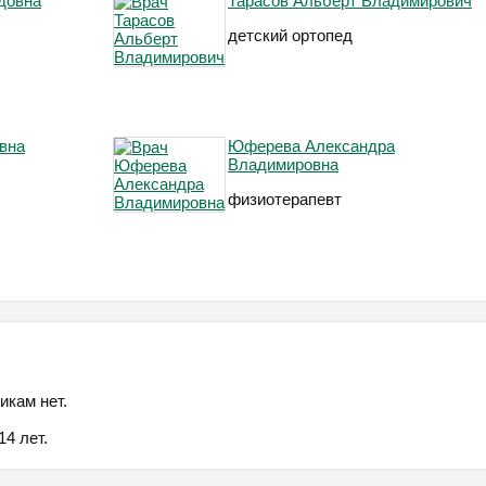
довна
Тарасов Альберт Владимирович
детский ортопед
вна
Юферева Александра
Владимировна
физиотерапевт
икам нет.
4 лет.