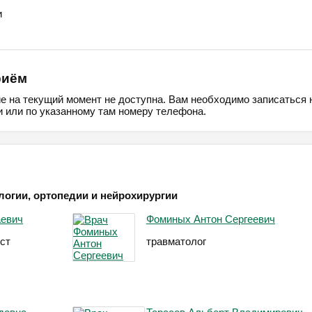
и
риём
ие на текущий момент не доступна. Вам необходимо записаться 
 или по указанному там номеру телефона.
логии, ортопедии и нейрохирургии
аевич
Фоминых Антон Сергеевич
ст
травматолог