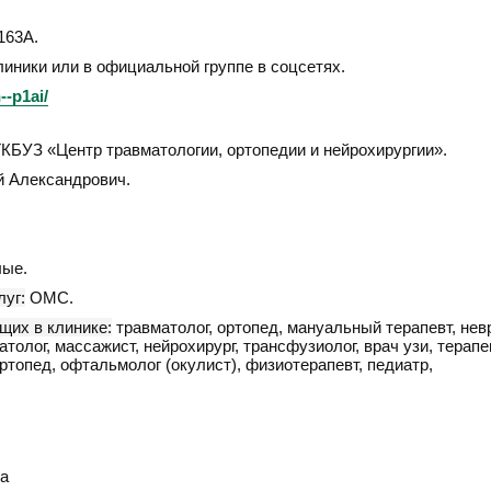
 163А
.
линики или в официальной группе в соцсетях.
--p1ai/
БУЗ «Центр травматологии, ортопедии и нейрохирургии».
 Александрович.
ые.
уг:
ОМС.
щих в клинике:
травматолог, ортопед, мануальный терапевт, невр
толог, массажист, нейрохирург, трансфузиолог, врач узи, терапе
ортопед, офтальмолог (окулист), физиотерапевт, педиатр,
а