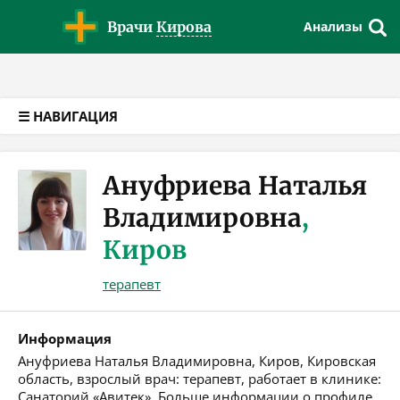
Версия для слабовидящих
Врачи
Кирова
Анализы
☰ НАВИГАЦИЯ
Ануфриева Наталья
Владимировна
,
Киров
терапевт
Информация
Ануфриева Наталья Владимировна, Киров, Кировская
область, взрослый врач: терапевт, работает в клинике:
Санаторий «Авитек». Больше информации о профиле