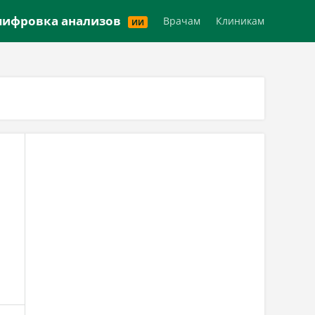
Версия для слабовидящих
ифровка анализов
Врачам
Клиникам
ИИ