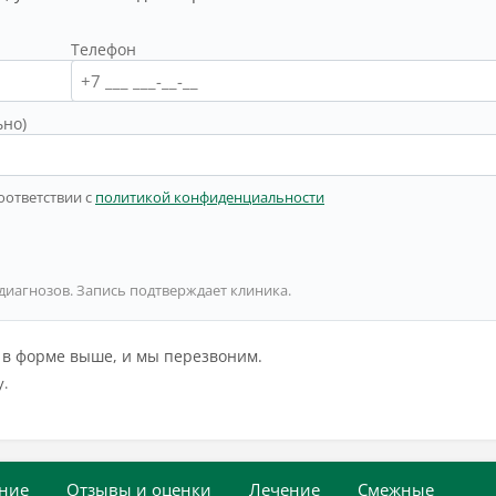
Телефон
ьно)
оответствии с
политикой конфиденциальности
 диагнозов. Запись подтверждает клиника.
й в форме выше, и мы перезвоним.
у.
ние
Отзывы и оценки
Лечение
Смежные