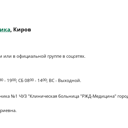
ика
, Киров
 или в официальной группе в соцсетях.
30
- 19
00
; СБ 08
00
- 14
00
; ВС - Выходной.
ика №1 ЧУЗ "Клиническая больница "РЖД-Медицина" горо
риевна.