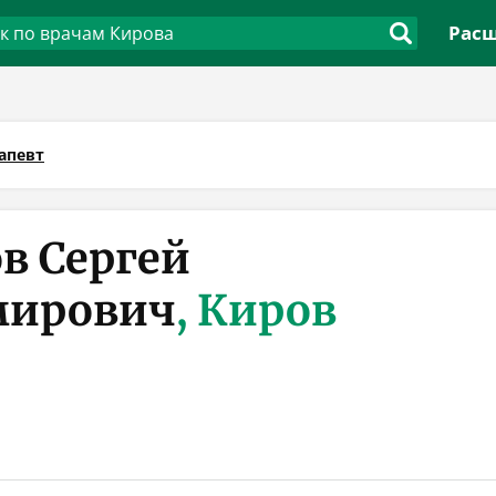
Расш
апевт
в Сергей
мирович
, Киров