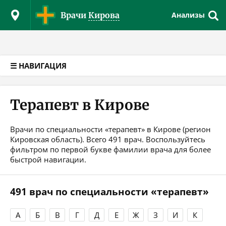
Версия для слабовидящих
Врачи
Кирова
Анализы
☰ НАВИГАЦИЯ
Терапевт в Кирове
Врачи по специальности «терапевт» в Кирове (регион
Кировская область). Всего 491 врач. Воспользуйтесь
фильтром по первой букве фамилии врача для более
быстрой навигации.
491 врач по специальности «терапевт»
А
Б
В
Г
Д
Е
Ж
З
И
К