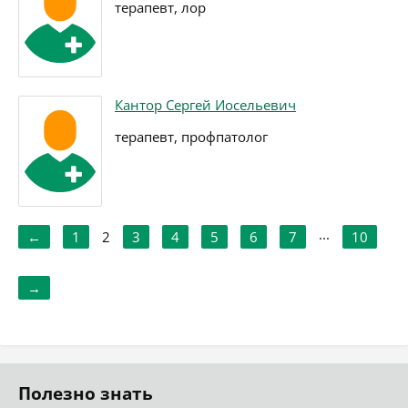
терапевт, лор
Кантор Сергей Иосельевич
терапевт, профпатолог
...
←
1
2
3
4
5
6
7
10
→
Полезно знать