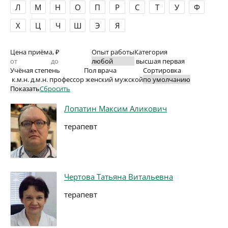
Л
М
Н
О
П
Р
С
Т
У
Ф
Х
Ц
Ч
Ш
Э
Я
Цена приёма, ₽
Опыт работы
Категория
высшая
первая
Учёная степень
Пол врача
Сортировка
к.м.н.
д.м.н.
профессор
женский
мужской
Показать
Сбросить
Лопатин Максим Аликович
терапевт
Чертова Татьяна Витальевна
терапевт