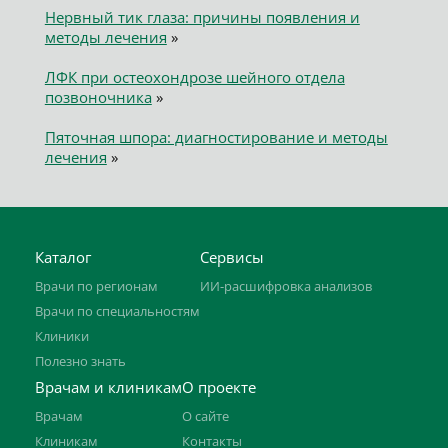
Нервный тик глаза: причины появления и
методы лечения
»
ЛФК при остеохондрозе шейного отдела
позвоночника
»
Пяточная шпора: диагностирование и методы
лечения
»
Каталог
Сервисы
Врачи по регионам
ИИ-расшифровка анализов
Врачи по специальностям
Клиники
Полезно знать
Врачам и клиникам
О проекте
Врачам
О сайте
Клиникам
Контакты