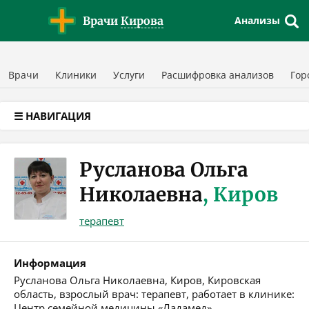
Версия для слабовидящих
Врачи
Кирова
Анализы
Врачи
Клиники
Услуги
Расшифровка анализов
Гор
☰ НАВИГАЦИЯ
Русланова Ольга
Николаевна
, Киров
терапевт
Информация
Русланова Ольга Николаевна, Киров, Кировская
область, взрослый врач: терапевт, работает в клинике:
Центр семейной медицины «Ладамед»,