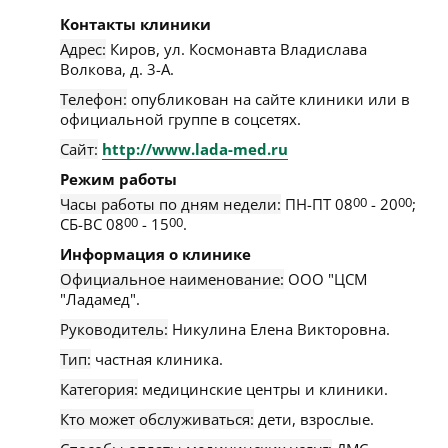
Контакты клиники
Адрес:
Киров
,
ул. Космонавта Владислава
Волкова, д. 3-А
.
Телефон:
опубликован на сайте клиники или в
официальной группе в соцсетях.
Сайт:
http://www.lada-med.ru
Режим работы
Часы работы по дням недели:
ПН-ПТ 08
00
- 20
00
;
СБ-ВС 08
00
- 15
00
.
Информация о клинике
Официальное наименование:
ООО "ЦСМ
"Ладамед".
Руководитель:
Никулина Елена Викторовна.
Тип:
частная клиника.
Категория:
медицинские центры и клиники.
Кто может обслуживаться:
дети, взрослые.