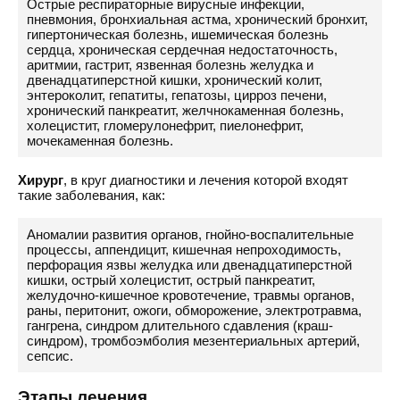
Острые респираторные вирусные инфекции,
пневмония, бронхиальная астма, хронический бронхит,
гипертоническая болезнь, ишемическая болезнь
сердца, хроническая сердечная недостаточность,
аритмии, гастрит, язвенная болезнь желудка и
двенадцатиперстной кишки, хронический колит,
энтероколит, гепатиты, гепатозы, цирроз печени,
хронический панкреатит, желчнокаменная болезнь,
холецистит, гломерулонефрит, пиелонефрит,
мочекаменная болезнь.
Хирург
, в круг диагностики и лечения которой входят
такие заболевания, как:
Аномалии развития органов, гнойно-воспалительные
процессы, аппендицит, кишечная непроходимость,
перфорация язвы желудка или двенадцатиперстной
кишки, острый холецистит, острый панкреатит,
желудочно-кишечное кровотечение, травмы органов,
раны, перитонит, ожоги, обморожение, электротравма,
гангрена, синдром длительного сдавления (краш-
синдром), тромбоэмболия мезентериальных артерий,
сепсис.
Этапы лечения