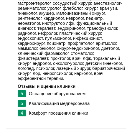
гастроэнтеролог, сосудистый хирург, анестезиолог-
реаниматолог, уролог, флеболог, хирург, врач узи,
гинеколог, акушер, малоинвазивный хирург,
рентгенолог, кардиолог, невролог, педиатр,
неонатолог, инструктор лфк, функциональный
диагност, терапевт, эндокринолог, трансфузиолог,
радиолог, нефролог, пластический хирург,
эндоскопист, пульмонолог, инфекционист,
кардиохирург, психиатр, профпатолог, аритмолог,
маммолог, онколог, хирург-эндокринолог, диетолог,
клинический фармаколог, стоматолог,
физиотерапевт, проктолог, врач лфк, торакальный
хирург, андролог, онколог-уролог, детский гинеколог,
логопед, психолог, лазерный хирург, бариатрический
хирург, лор, нейропсихолог, нарколог, врач
эфферентной терапии.
Отзывы и оценки клиники
5
Оснащение оборудованием
5
Квалификация медперсонала
4
Комфорт посещения клиники