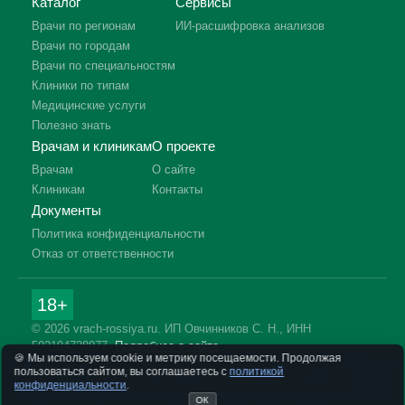
Каталог
Сервисы
Врачи по регионам
ИИ-расшифровка анализов
Врачи по городам
Врачи по специальностям
Клиники по типам
Медицинские услуги
Полезно знать
Врачам и клиникам
О проекте
Врачам
О сайте
Клиникам
Контакты
Документы
Политика конфиденциальности
Отказ от ответственности
18+
© 2026 vrach-rossiya.ru. ИП Овчинников С. Н., ИНН
592104728977.
Подробнее о сайте
🍪 Мы используем cookie и метрику посещаемости. Продолжая
Информация на сайте не заменяет приём врача. Имеются
пользоваться сайтом, вы соглашаетесь с
политикой
противопоказания, необходима консультация специалиста.
конфиденциальности
.
ОК