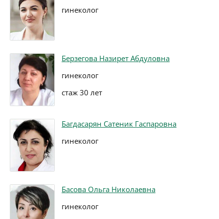
гинеколог
Берзегова Назирет Абдуловна
гинеколог
стаж 30 лет
Багдасарян Сатеник Гаспаровна
гинеколог
Басова Ольга Николаевна
гинеколог