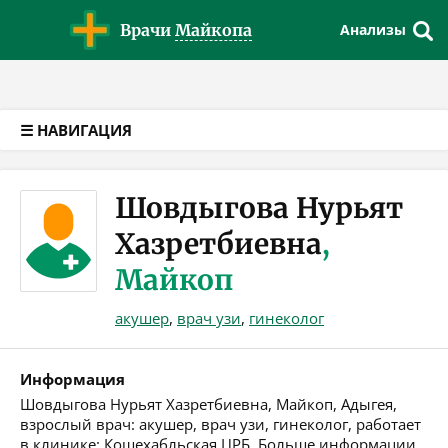
Версия для слабовидящих
Врачи
Майкопа
Анализы
☰ НАВИГАЦИЯ
Шовдыгова Нурьят
Хазретбиевна
,
Майкоп
акушер
,
врач узи
,
гинеколог
Информация
Шовдыгова Нурьят Хазретбиевна, Майкоп, Адыгея,
взрослый врач: акушер, врач узи, гинеколог, работает
в клинике: Кошехабльская ЦРБ. Больше информации