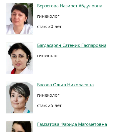
Берзегова Назирет Абдуловна
гинеколог
стаж 30 лет
Багдасарян Сатеник Гаспаровна
гинеколог
Басова Ольга Николаевна
гинеколог
стаж 25 лет
Гамзатова Фарида Магометовна