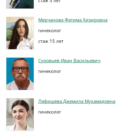
стаж 5 лет
Мерчанова Фатима Хизировна
гинеколог
стаж 15 лет
Суровцев Иван Васильевич
гинеколог
Ляфишева Джемила Мухамедовна
гинеколог