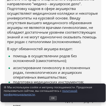
направлению "медико - акушерское дело".
Подготовку кадров в сфере акушерства
осуществляют медицинские колледжи и некоторые
университеты на курсовой основе. Ввиду
отсутствия высшего медицинского образования
акушеры не являются врачами-гинекологами, не
обладают достаточным уровнем соответствующих
знаний и не могут единолично оказывать помощь
при родах с патологиями (осложнениями).
В круг обязанностей акушера входит:
помощь в осуществлении родов без
осложнений (самостоятельно);
ассистирование гинекологу в осложненных
родах, гинекологических и акушерских
оперативных вмешательствах;
подготовка медицинских инструментов;
забор анализов и мазков у пациенток;
🍪 Мы используем cookie и метрику посещаемости. Продолжая
пользоваться сайтом, вы соглашаетесь с
политикой
патронаж беременных женщин, состоящих на
конфиденциальности
.
учете;
ОК
оказание психологической поддержки будущих
мам;