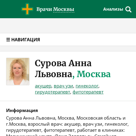
Версия для слабовидящих
Врачи
Москвы
Анализы
☰ НАВИГАЦИЯ
Сурова Анна
Львовна
, Москва
акушер
,
врач узи
,
гинеколог
,
гирудотерапевт
,
фитотерапевт
Информация
Сурова Анна Львовна, Москва, Московская область и
г.Москва, взрослый врач: акушер, врач узи, гинеколог,
гирудотерапевт, фитотерапевт, работает в клиниках: