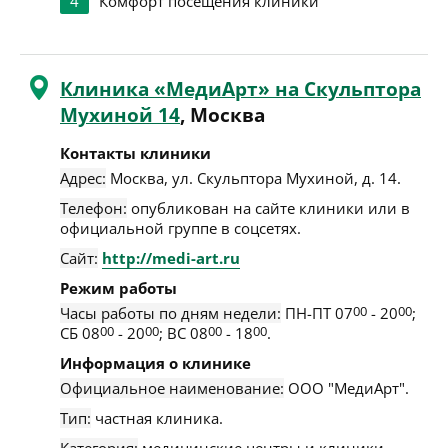
4
Комфорт посещения клиники
Клиника «МедиАрт» на Скульптора
Мухиной 14
, Москва
Контакты клиники
Адрес:
Москва
,
ул. Скульптора Мухиной, д. 14
.
Телефон:
опубликован на сайте клиники или в
официальной группе в соцсетях.
Сайт:
http://medi-art.ru
Режим работы
Часы работы по дням недели:
ПН-ПТ 07
00
- 20
00
;
СБ 08
00
- 20
00
; ВС 08
00
- 18
00
.
Информация о клинике
Официальное наименование:
ООО "МедиАрт".
Тип:
частная клиника.