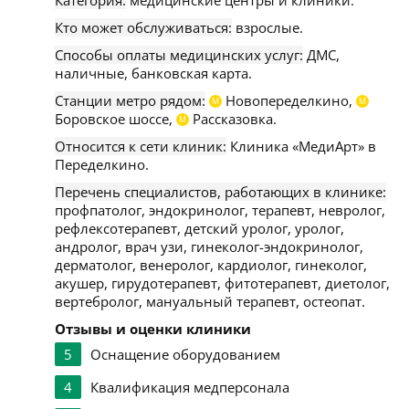
Категория:
медицинские центры и клиники.
Кто может обслуживаться:
взрослые.
Способы оплаты медицинских услуг:
ДМС,
наличные, банковская карта.
Станции метро рядом:
Новопеределкино,
М
М
Боровское шоссе,
Рассказовка.
М
Относится к сети клиник:
Клиника «МедиАрт» в
Переделкино.
Перечень специалистов, работающих в клинике:
профпатолог, эндокринолог, терапевт, невролог,
рефлексотерапевт, детский уролог, уролог,
андролог, врач узи, гинеколог-эндокринолог,
дерматолог, венеролог, кардиолог, гинеколог,
акушер, гирудотерапевт, фитотерапевт, диетолог,
вертебролог, мануальный терапевт, остеопат.
Отзывы и оценки клиники
5
Оснащение оборудованием
4
Квалификация медперсонала