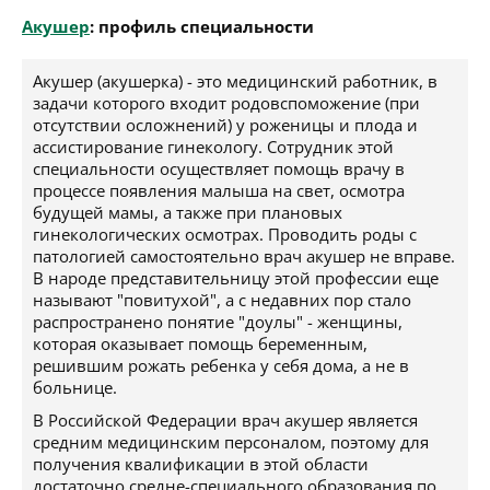
Акушер
: профиль специальности
Акушер (акушерка) - это медицинский работник, в
задачи которого входит родовспоможение (при
отсутствии осложнений) у роженицы и плода и
ассистирование гинекологу. Сотрудник этой
специальности осуществляет помощь врачу в
процессе появления малыша на свет, осмотра
будущей мамы, а также при плановых
гинекологических осмотрах. Проводить роды с
патологией самостоятельно врач акушер не вправе.
В народе представительницу этой профессии еще
называют "повитухой", а с недавних пор стало
распространено понятие "доулы" - женщины,
которая оказывает помощь беременным,
решившим рожать ребенка у себя дома, а не в
больнице.
В Российской Федерации врач акушер является
средним медицинским персоналом, поэтому для
получения квалификации в этой области
достаточно средне-специального образования по