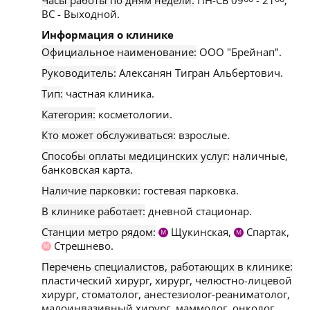
Часы работы по дням недели:
ПН-СБ 09
- 21
;
ВС - Выходной.
Информация о клинике
Официальное наименование:
ООО "Брейнап".
Руководитель:
Алексанян Тигран Альбертович.
Тип:
частная клиника.
Категория:
косметологии.
Кто может обслуживаться:
взрослые.
Способы оплаты медицинских услуг:
наличные,
банковская карта.
Наличие парковки:
гостевая парковка.
В клинике работает:
дневной стационар.
Станции метро рядом:
Щукинская,
Спартак,
М
М
Стрешнево.
М
Перечень специалистов, работающих в клинике:
пластический хирург, хирург, челюстно-лицевой
хирург, стоматолог, анестезиолог-реаниматолог,
малоинвазивный хирург, маммолог, онколог,