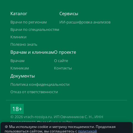
Каталог
Сервисы
Врачи по регионам
ИИ-расшифровка анализов
Врачи по специальностям
Клиники
Полезно знать
Врачам и клиникам
О проекте
Врачам
О сайте
Клиникам
Контакты
Документы
Политика конфиденциальности
Отказ от ответственности
18+
© 2026 vrach-rossiya.ru. ИП Овчинников С. Н., ИНН
592104728977.
Подробнее о сайте
🍪 Мы используем cookie и метрику посещаемости. Продолжая
Информация на сайте не заменяет приём врача. Имеются
пользоваться сайтом, вы соглашаетесь с
политикой