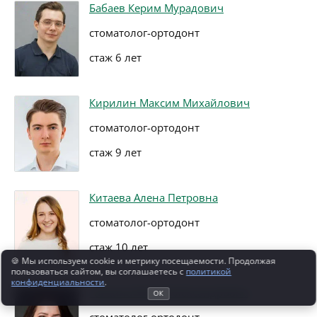
Бабаев Керим Мурадович
стоматолог-ортодонт
стаж 6 лет
Кирилин Максим Михайлович
стоматолог-ортодонт
стаж 9 лет
Китаева Алена Петровна
стоматолог-ортодонт
стаж 10 лет
🍪 Мы используем cookie и метрику посещаемости. Продолжая
пользоваться сайтом, вы соглашаетесь с
политикой
конфиденциальности
.
Галкина Юлия Александровна
ОК