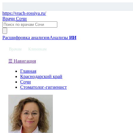
https://vrach-rossiya.ru/
Врачи
Сочи
Расшифровка анализов
Анализы
ИИ
Врачам
Клиникам
☰ Навигация
Главная
Краснодарский край
Сочи
Стоматолог-гигиенист