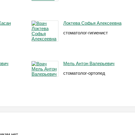
Хасан
Локтева Софья Алексеевна
стоматолог-гигиенист
ович
Мель Антон Валерьевич
стоматолог-ортопед
икам нет.