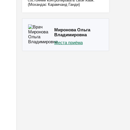
состоянии контролировать свой язык.
(Мохандас Карамчанд Ганди)
Миронова Ольга
Владимировна
Места приёма