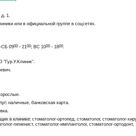
д. 1
.
линики или в официальной группе в соцсетях.
СБ 09
00
- 21
00
; ВС 10
00
- 18
00
.
"Гур.У.Клиник".
евич.
взрослые.
уг:
наличные, банковская карта.
вка.
щих в клинике:
стоматолог-ортопед, стоматолог, стоматолог-хиру
толог-гигиенист, стоматолог-имплантолог, стоматолог-ортодонт,