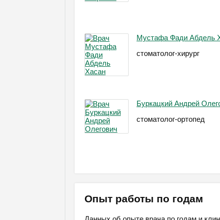
Мустафа Фади Абдель 
стоматолог-хирург
Буркацкий Андрей Олег
стоматолог-ортопед
Опыт работы по годам
Данных об опыте врача по годам и клин