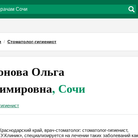
и
Стоматолог-гигиенист
нова Ольга
имировна
, Сочи
гигиенист
аснодарский край, врач-стоматолог: стоматолог-гигиенист,
.У.Клиник», специализируется на лечении таких заболеваний ка