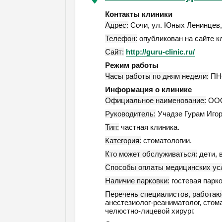
Контакты клиники
Адрес:
Сочи
,
ул. Юных Ленинцев, 
Телефон:
опубликован на сайте к
Сайт:
http://guru-clinic.ru/
Режим работы
Часы работы по дням недели:
ПН-
Информация о клинике
Официальное наименование:
ООО 
Руководитель:
Учадзе Гурам Игор
Тип:
частная клиника.
Категория:
стоматологии.
Кто может обслуживаться:
дети, 
Способы оплаты медицинских усл
Наличие парковки:
гостевая парко
Перечень специалистов, работаю
анестезиолог-реаниматолог, стома
челюстно-лицевой хирург.