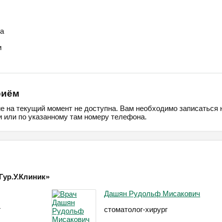
а
и
риём
ие на текущий момент не доступна. Вам необходимо записаться 
 или по указанному там номеру телефона.
Гур.У.Клиник»
Дашян Рудольф Мисакович
г
стоматолог-хирург