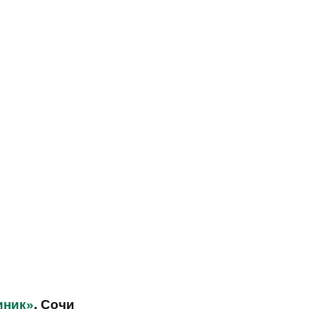
иник»
, Сочи