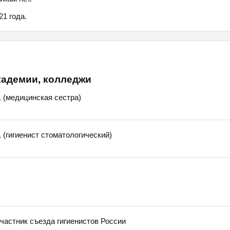
1 года.
кадемии, колледжи
 (медицинская сестра)
(гигиенист стоматологический)
стник съезда гигиенистов России