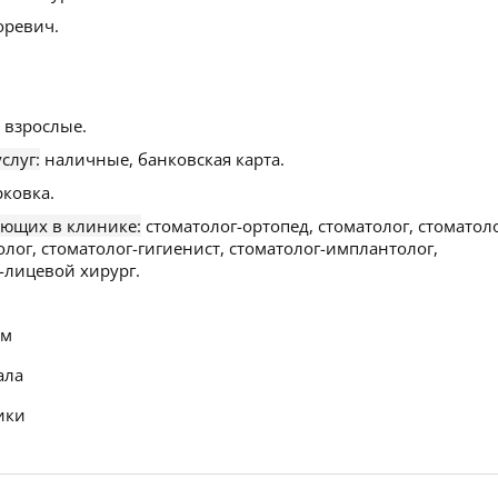
оревич.
 взрослые.
слуг:
наличные, банковская карта.
рковка.
ающих в клинике:
стоматолог-ортопед, стоматолог, стоматоло
олог, стоматолог-гигиенист, стоматолог-имплантолог,
-лицевой хирург.
ем
ала
ики