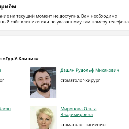
 приём
сание на текущий момент не доступна. Вам необходимо
ьный сайт клиники или по указанному там номеру телефона
я «Гур.У.Клиник»
ч
Дашян Рудольф Мисакович
ог
стоматолог-хирург
Хасан
Миронова Ольга
Владимировна
стоматолог-гигиенист