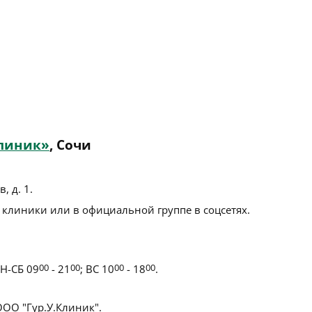
Клиник»
, Сочи
, д. 1
.
 клиники или в официальной группе в соцсетях.
Н-СБ 09
00
- 21
00
; ВС 10
00
- 18
00
.
ОО "Гур.У.Клиник".