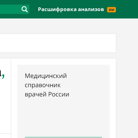
Версия для слабовидящих
Расшифровка анализов
ИИ
а
,