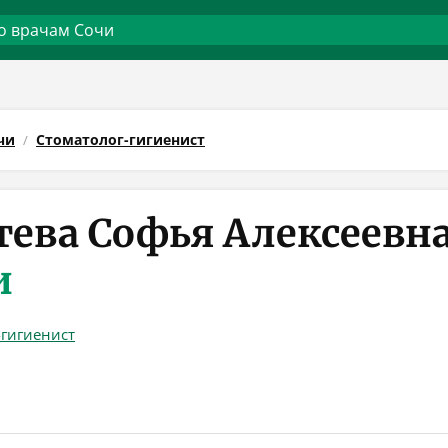
чи
Стоматолог-гигиенист
тева Софья Алексеевн
и
-гигиенист