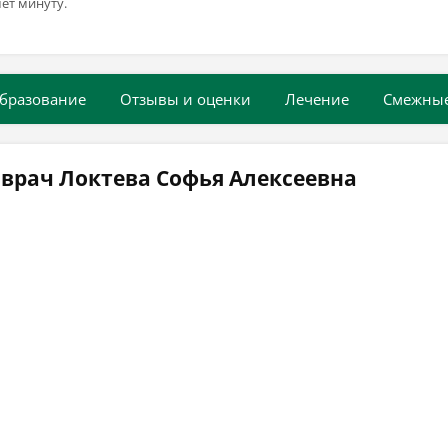
ёт минуту.
бразование
Отзывы и оценки
Лечение
Смежны
врач Локтева Софья Алексеевна