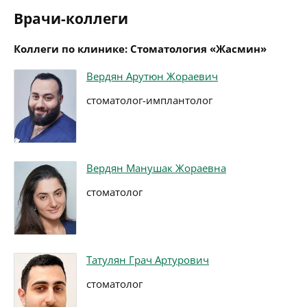
Врачи-коллеги
Коллеги по клинике: Стоматология «Жасмин»
Вердян Арутюн Жораевич
стоматолог-имплантолог
Вердян Манушак Жораевна
стоматолог
Татулян Грач Артурович
стоматолог