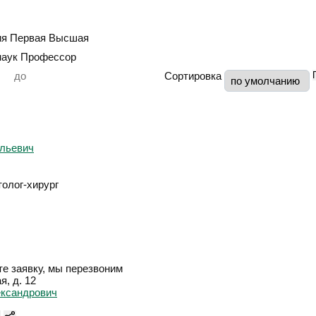
ия
Первая
Высшая
наук
Профессор
Сортировка
толог-хирург
е заявку, мы перезвоним
я, д. 12