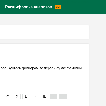
Врачам
Клиникам
Версия для слабовидящих
Расшифровка анализов
ИИ
Воспользуйтесь фильтром по первой букве фамилии
Ф
Х
Ц
Ч
Ш
Э
Я