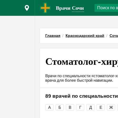
Врачи
Сочи
Главная
Краснодарский край
Соч
Стоматолог-хир
Врачи по специальности «стоматолог-х
врача для более быстрой навигации.
89 врачей по специальности
А
Б
В
Г
Д
Е
Ж