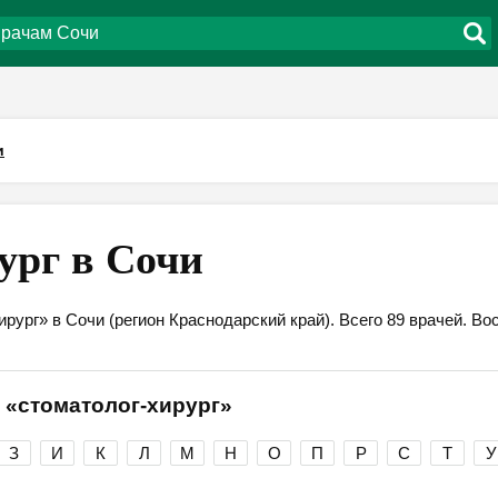
и
ург в Сочи
ирург» в Сочи (регион Краснодарский край). Всего 89 врачей. 
 «стоматолог-хирург»
З
И
К
Л
М
Н
О
П
Р
С
Т
У