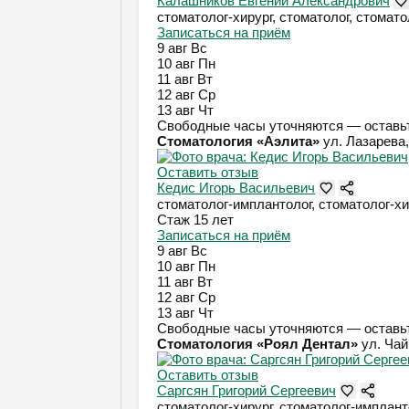
Калашников Евгений Александрович
стоматолог-хирург, стоматолог, стомат
Записаться на приём
9 авг
Вс
10 авг
Пн
11 авг
Вт
12 авг
Ср
13 авг
Чт
Свободные часы уточняются — оставьт
Стоматология «Аэлита»
ул. Лазарева, 
Оставить отзыв
Кедис Игорь Васильевич
стоматолог-имплантолог, стоматолог-хи
Стаж 15 лет
Записаться на приём
9 авг
Вс
10 авг
Пн
11 авг
Вт
12 авг
Ср
13 авг
Чт
Свободные часы уточняются — оставьт
Стоматология «Роял Дентал»
ул. Чай
Оставить отзыв
Саргсян Григорий Сергеевич
стоматолог-хирург, стоматолог-имплант