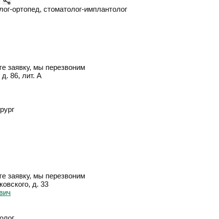
олог-ортопед, стоматолог-имплантолог
е заявку, мы перезвоним
д. 86, лит. А
рург
е заявку, мы перезвоним
ковского, д. 33
олог