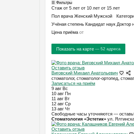
☰ Фильтры
Стаж
от 5 лет
от 10 лет
от 15 лет
Пол врача
Женский
Мужской
Категор
Учёная степень
Кандидат наук
Доктор 
Цена приёма
Показать на карте
— 52 адреса
Оставить отзыв
Виговский Михаил Анатольевич
стоматолог, стоматолог-ортопед, стома
Записаться на приём
9 авг
Вс
10 авг
Пн
11 авг
Вт
12 авг
Ср
13 авг
Чт
Свободные часы уточняются — оставьт
Стоматология «Эстетик»
ул. Ялтинска
Оставить отзыв