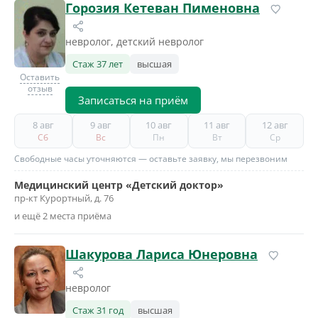
Горозия Кетеван Пименовна
невролог, детский невролог
Стаж 37 лет
высшая
Оставить
отзыв
Записаться на приём
8 авг
9 авг
10 авг
11 авг
12 авг
Сб
Вс
Пн
Вт
Ср
Свободные часы уточняются — оставьте заявку, мы перезвоним
Медицинский центр «Детский доктор»
пр-кт Курортный, д. 76
и ещё 2 места приёма
Шакурова Лариса Юнеровна
невролог
Стаж 31 год
высшая