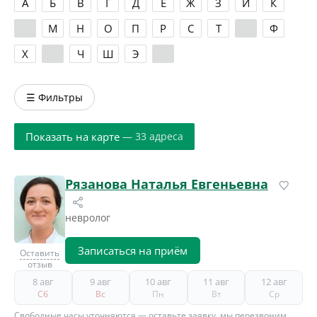
А
Б
В
Г
Д
Е
Ж
З
И
К
Л
М
Н
О
П
Р
С
Т
У
Ф
Х
Ц
Ч
Ш
Э
Я
☰ Фильтры
Показать на карте
— 33 адреса
Рязанова Наталья Евгеньевна
невролог
Записаться на приём
Оставить
отзыв
8 авг
9 авг
10 авг
11 авг
12 авг
Сб
Вс
Пн
Вт
Ср
Свободные часы уточняются — оставьте заявку, мы перезвоним