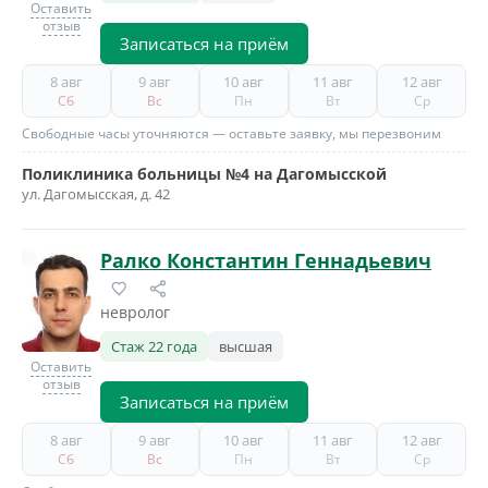
Оставить
отзыв
Записаться на приём
8 авг
9 авг
10 авг
11 авг
12 авг
Сб
Вс
Пн
Вт
Ср
Свободные часы уточняются — оставьте заявку, мы перезвоним
Поликлиника больницы №4 на Дагомысской
ул. Дагомысская, д. 42
Ралко Константин Геннадьевич
невролог
Стаж 22 года
высшая
Оставить
отзыв
Записаться на приём
8 авг
9 авг
10 авг
11 авг
12 авг
Сб
Вс
Пн
Вт
Ср