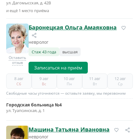
ул. Дагомысская, д. 42В
и ещё 1 место приёма
Баронецкая Ольга Амаяковна
невролог
Стаж 43 года
высшая
Оставить
отзыв
Записаться на приём
8 авг
9 авг
10 авг
11 авг
12 авг
Сб
Вс
Пн
Вт
Ср
Свободные часы уточняются — оставьте заявку, мы перезвоним
Городская больница №4
ул. Туапсинская, д. 1
Машина Татьяна Ивановна
невролог