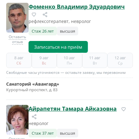
Фоменко Владимир Эдуардович
рефлексотерапевт, невролог
Стаж 26 лет
высшая
Оставить
отзыв
Записаться на приём
8 авг
9 авг
10 авг
11 авг
12 авг
Сб
Вс
Пн
Вт
Ср
Свободные часы уточняются — оставьте заявку, мы перезвоним
Санаторий «Авангард»
Курортный проспект, д. 83
Айрапетян Тамара Айказовна
невролог
Стаж 37 лет
высшая
Оставить