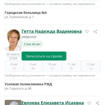
Свободные часы уточняются — оставьте заявку, мы перезвоним
Городская больница №4
ул. Туапсинская, д. 1
Гетта Надежда Вадимовна
невролог
Стаж 40 лет
Оставить
Записаться на приём
отзыв
8 авг
9 авг
10 авг
11 авг
12 авг
Сб
Вс
Пн
Вт
Ср
Свободные часы уточняются — оставьте заявку, мы перезвоним
Узловая поликлиника РЖД
ул. Горького, д. 48
Евлоева Елизавета Исаевна