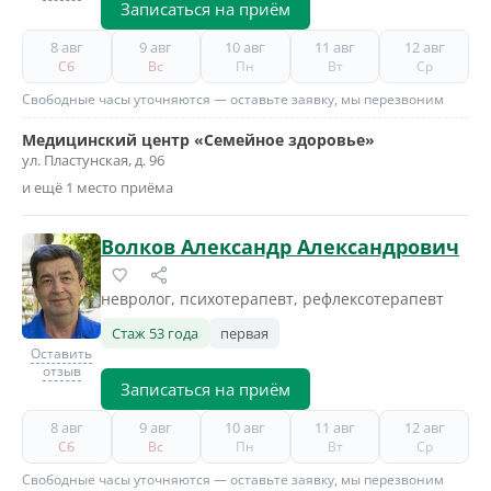
Записаться на приём
8 авг
9 авг
10 авг
11 авг
12 авг
Сб
Вс
Пн
Вт
Ср
Свободные часы уточняются — оставьте заявку, мы перезвоним
Медицинский центр «Семейное здоровье»
ул. Пластунская, д. 96
и ещё 1 место приёма
Волков Александр Александрович
невролог, психотерапевт, рефлексотерапевт
Стаж 53 года
первая
Оставить
отзыв
Записаться на приём
8 авг
9 авг
10 авг
11 авг
12 авг
Сб
Вс
Пн
Вт
Ср
Свободные часы уточняются — оставьте заявку, мы перезвоним