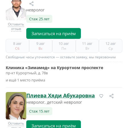
невролог
Стаж 25 лет
Оставить
отзыв
Записаться на приём
8 авг
9 авг
10 авг
11 авг
12 авг
Сб
Вс
Пн
Вт
Ср
Свободные часы уточняются — оставьте заявку, мы перезвоним
Клиника «Зимамед» на Курортном проспекте
пр-кт Курортный, д. 78в
и ещё 1 место приёма
Плиева Хяди Абукаровна
невролог, детский невролог
Стаж 15 лет
Оставить
Записаться на приём
отзыв