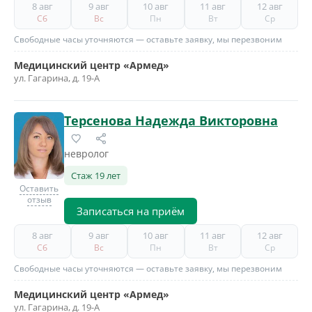
8 авг
9 авг
10 авг
11 авг
12 авг
Сб
Вс
Пн
Вт
Ср
Свободные часы уточняются — оставьте заявку, мы перезвоним
Медицинский центр «Армед»
ул. Гагарина, д. 19-А
Терсенова Надежда Викторовна
невролог
Стаж 19 лет
Оставить
отзыв
Записаться на приём
8 авг
9 авг
10 авг
11 авг
12 авг
Сб
Вс
Пн
Вт
Ср
Свободные часы уточняются — оставьте заявку, мы перезвоним
Медицинский центр «Армед»
ул. Гагарина, д. 19-А