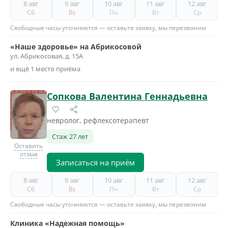
8 авг
9 авг
10 авг
11 авг
12 авг
Сб
Вс
Пн
Вт
Ср
Свободные часы уточняются — оставьте заявку, мы перезвоним
«Наше здоровье» на Абрикосовой
ул. Абрикосовая, д. 15А
и ещё 1 место приёма
Сопкова Валентина Геннадьевна
невролог, рефлексотерапевт
Стаж 27 лет
Оставить
отзыв
Записаться на приём
8 авг
9 авг
10 авг
11 авг
12 авг
Сб
Вс
Пн
Вт
Ср
Свободные часы уточняются — оставьте заявку, мы перезвоним
Клиника «Надежная помощь»