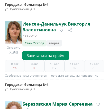
Городская больница №4
ул. Туапсинская, д. 1
Иенсен-Данильчук Виктория
Валентиновна
невролог
Стаж 22 года
вторая
Оставить
отзыв
Записаться на приём
8 авг
9 авг
10 авг
11 авг
12 авг
Сб
Вс
Пн
Вт
Ср
Свободные часы уточняются — оставьте заявку, мы перезвоним
Городская больница №4
ул. Туапсинская, д. 1
Березовская Мария Сергеевна