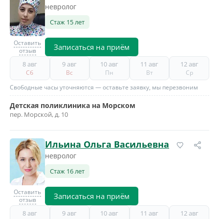
невролог
Стаж 15 лет
Оставить
Записаться на приём
отзыв
8 авг
9 авг
10 авг
11 авг
12 авг
Сб
Вс
Пн
Вт
Ср
Свободные часы уточняются — оставьте заявку, мы перезвоним
Детская поликлиника на Морском
пер. Морской, д. 10
Ильина Ольга Васильевна
невролог
Стаж 16 лет
Оставить
Записаться на приём
отзыв
8 авг
9 авг
10 авг
11 авг
12 авг