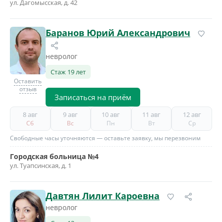
ул. Дагомысская, д. 42
Баранов Юрий Александрович
невролог
Стаж 19 лет
Оставить
отзыв
Записаться на приём
8 авг
9 авг
10 авг
11 авг
12 авг
Сб
Вс
Пн
Вт
Ср
Свободные часы уточняются — оставьте заявку, мы перезвоним
Городская больница №4
ул. Туапсинская, д. 1
Давтян Лилит Кароевна
невролог