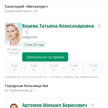
Санаторий «Металлург»
Курортный просп., 92
Буцева Татьяна Александровна
невролог
Стаж 23 года
Оставить
отзыв
Записаться на приём
8 авг
9 авг
10 авг
11 авг
12 авг
Сб
Вс
Пн
Вт
Ср
Свободные часы уточняются — оставьте заявку, мы перезвоним
Городская больница №4
ул. Туапсинская, д. 1
Артемов Михаил Борисович