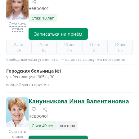
невролог
Стаж 10 лет
Оставить
отзыв
Записаться на приём
8 авг
9 авг
10 авг
11 авг
12 авг
Сб
Вс
Пн
Вт
Ср
Свободные часы уточняются — оставьте заявку, мы перезвоним
Городская больница №1
ул. Революции 1905 г., 30
и ещё 2 места приёма
Канунникова Инна Валентиновна
невролог
Стаж 49 лет
высшая
Оставить
отзыв