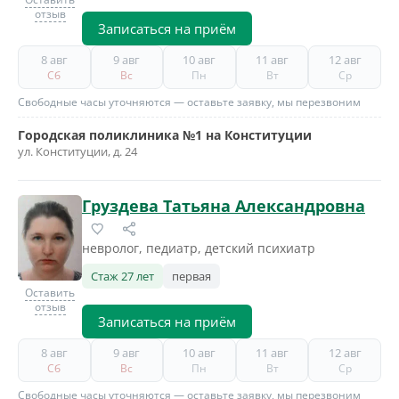
отзыв
Записаться на приём
8 авг
9 авг
10 авг
11 авг
12 авг
Сб
Вс
Пн
Вт
Ср
Свободные часы уточняются — оставьте заявку, мы перезвоним
Городская поликлиника №1 на Конституции
ул. Конституции, д. 24
Груздева Татьяна Александровна
невролог, педиатр, детский психиатр
Стаж 27 лет
первая
Оставить
отзыв
Записаться на приём
8 авг
9 авг
10 авг
11 авг
12 авг
Сб
Вс
Пн
Вт
Ср
Свободные часы уточняются — оставьте заявку, мы перезвоним