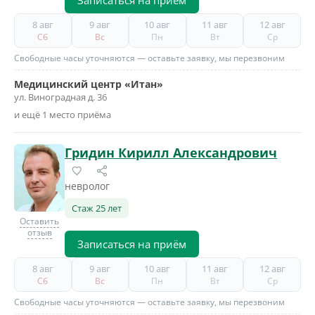
Записаться на приём
8 авг
9 авг
10 авг
11 авг
12 авг
Сб
Вс
Пн
Вт
Ср
Свободные часы уточняются — оставьте заявку, мы перезвоним
Медицинский центр «Итан»
ул. Виноградная д. 36
и ещё 1 место приёма
Гридин Кирилл Александрович
невролог
Стаж 25 лет
Оставить
отзыв
Записаться на приём
8 авг
9 авг
10 авг
11 авг
12 авг
Сб
Вс
Пн
Вт
Ср
Свободные часы уточняются — оставьте заявку, мы перезвоним