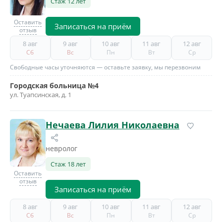
Стаж 12 лет
Оставить
Записаться на приём
отзыв
8 авг
9 авг
10 авг
11 авг
12 авг
Сб
Вс
Пн
Вт
Ср
Свободные часы уточняются — оставьте заявку, мы перезвоним
Городская больница №4
ул. Туапсинская, д. 1
Нечаева Лилия Николаевна
невролог
Стаж 18 лет
Оставить
отзыв
Записаться на приём
8 авг
9 авг
10 авг
11 авг
12 авг
Сб
Вс
Пн
Вт
Ср