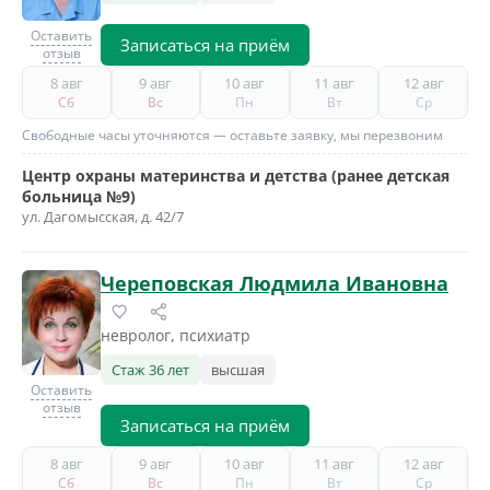
Оставить
Записаться на приём
отзыв
8 авг
9 авг
10 авг
11 авг
12 авг
Сб
Вс
Пн
Вт
Ср
Свободные часы уточняются — оставьте заявку, мы перезвоним
Центр охраны материнства и детства (ранее детская
больница №9)
ул. Дагомысская, д. 42/7
Череповская Людмила Ивановна
невролог, психиатр
Стаж 36 лет
высшая
Оставить
отзыв
Записаться на приём
8 авг
9 авг
10 авг
11 авг
12 авг
Сб
Вс
Пн
Вт
Ср