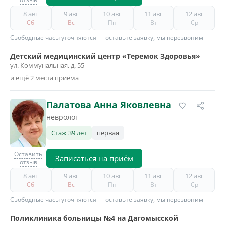
8 авг
9 авг
10 авг
11 авг
12 авг
Сб
Вс
Пн
Вт
Ср
Свободные часы уточняются — оставьте заявку, мы перезвоним
Детский медицинский центр «Теремок Здоровья»
ул. Коммунальная, д. 55
и ещё 2 места приёма
Палатова Анна Яковлевна
невролог
Стаж 39 лет
первая
Оставить
Записаться на приём
отзыв
8 авг
9 авг
10 авг
11 авг
12 авг
Сб
Вс
Пн
Вт
Ср
Свободные часы уточняются — оставьте заявку, мы перезвоним
Поликлиника больницы №4 на Дагомысской