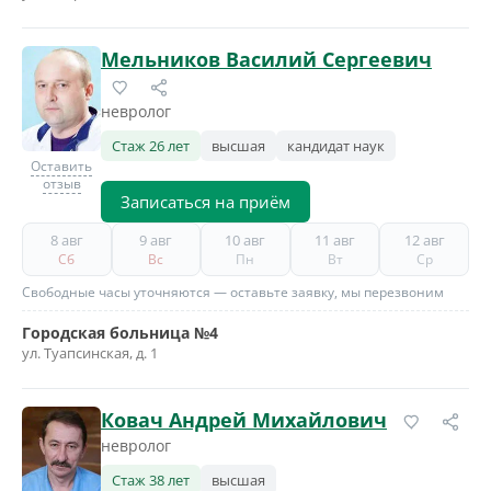
Мельников Василий Сергеевич
невролог
Стаж 26 лет
высшая
кандидат наук
Оставить
отзыв
Записаться на приём
8 авг
9 авг
10 авг
11 авг
12 авг
Сб
Вс
Пн
Вт
Ср
Свободные часы уточняются — оставьте заявку, мы перезвоним
Городская больница №4
ул. Туапсинская, д. 1
Ковач Андрей Михайлович
невролог
Стаж 38 лет
высшая