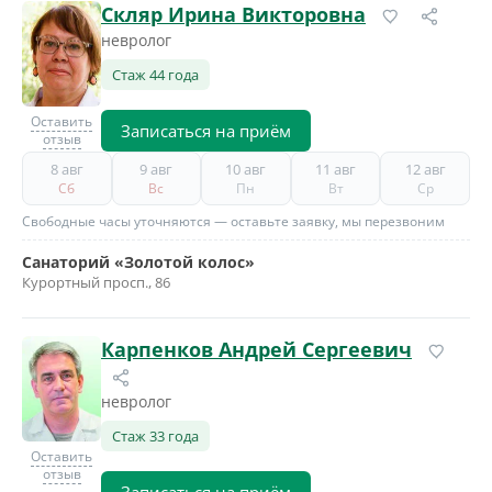
Скляр Ирина Викторовна
невролог
Стаж 44 года
Оставить
Записаться на приём
отзыв
8 авг
9 авг
10 авг
11 авг
12 авг
Сб
Вс
Пн
Вт
Ср
Свободные часы уточняются — оставьте заявку, мы перезвоним
Санаторий «Золотой колос»
Курортный просп., 86
Карпенков Андрей Сергеевич
невролог
Стаж 33 года
Оставить
отзыв