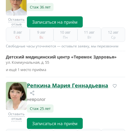
Стаж 36 лет
Оставить
Записаться на приём
отзыв
8 авг
9 авг
10 авг
11 авг
12 авг
Сб
Вс
Пн
Вт
Ср
Свободные часы уточняются — оставьте заявку, мы перезвоним
Детский медицинский центр «Теремок Здоровья»
ул. Коммунальная, д. 55
и ещё 1 место приёма
Репкина Мария Геннадьевна
невролог
Стаж 25 лет
Оставить
отзыв
Записаться на приём