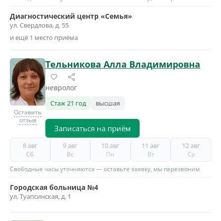
Диагностический центр «Семья»
ул. Свердлова, д. 55
и ещё 1 место приёма
Тельникова Алла Владимировна
невролог
Стаж 21 год
высшая
Оставить
отзыв
Записаться на приём
8 авг
9 авг
10 авг
11 авг
12 авг
Сб
Вс
Пн
Вт
Ср
Свободные часы уточняются — оставьте заявку, мы перезвоним
Городская больница №4
ул. Туапсинская, д. 1