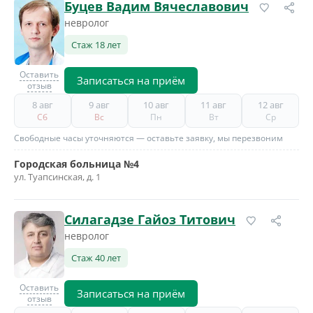
Буцев Вадим Вячеславович
невролог
Стаж 18 лет
Оставить
Записаться на приём
отзыв
8 авг
9 авг
10 авг
11 авг
12 авг
Сб
Вс
Пн
Вт
Ср
Свободные часы уточняются — оставьте заявку, мы перезвоним
Городская больница №4
ул. Туапсинская, д. 1
Силагадзе Гайоз Титович
невролог
Стаж 40 лет
Оставить
Записаться на приём
отзыв