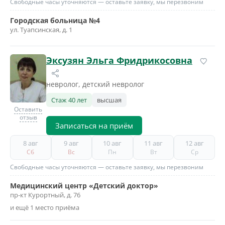
Свободные часы уточняются — оставьте заявку, мы перезвоним
Городская больница №4
ул. Туапсинская, д. 1
Эксузян Эльга Фридрикосовна
невролог, детский невролог
Стаж 40 лет
высшая
Оставить
отзыв
Записаться на приём
8 авг
9 авг
10 авг
11 авг
12 авг
Сб
Вс
Пн
Вт
Ср
Свободные часы уточняются — оставьте заявку, мы перезвоним
Медицинский центр «Детский доктор»
пр-кт Курортный, д. 76
и ещё 1 место приёма