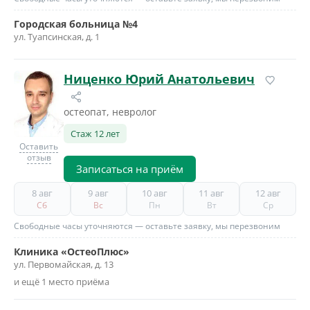
Городская больница №4
ул. Туапсинская, д. 1
Ниценко Юрий Анатольевич
остеопат, невролог
Стаж 12 лет
Оставить
отзыв
Записаться на приём
8 авг
9 авг
10 авг
11 авг
12 авг
Сб
Вс
Пн
Вт
Ср
Свободные часы уточняются — оставьте заявку, мы перезвоним
Клиника «ОстеоПлюс»
ул. Первомайская, д. 13
и ещё 1 место приёма