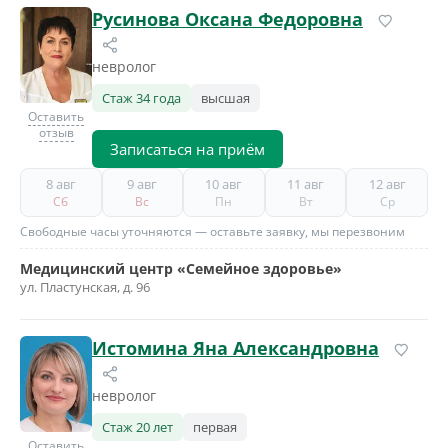
Русинова Оксана Федоровна
невролог
Стаж 34 года
высшая
Оставить
отзыв
Записаться на приём
8 авг
9 авг
10 авг
11 авг
12 авг
Сб
Вс
Пн
Вт
Ср
Свободные часы уточняются — оставьте заявку, мы перезвоним
Медицинский центр «Семейное здоровье»
ул. Пластунская, д. 96
Истомина Яна Александровна
невролог
Стаж 20 лет
первая
Оставить