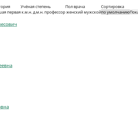
гория
Учёная степень
Пол врача
Сортировка
шая
первая
к.м.н.
д.м.н.
профессор
женский
мужской
Пок
несович
еевна
овна