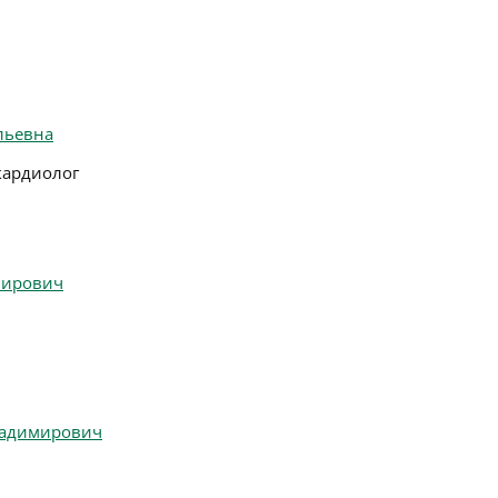
льевна
кардиолог
мирович
ладимирович