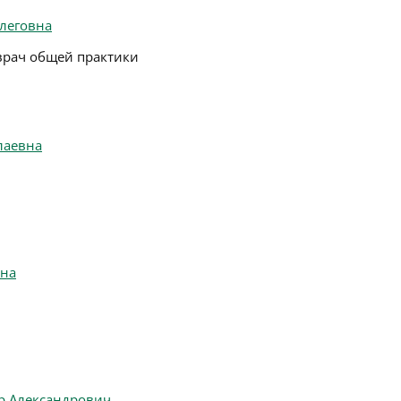
леговна
врач общей практики
лаевна
вна
р Александрович