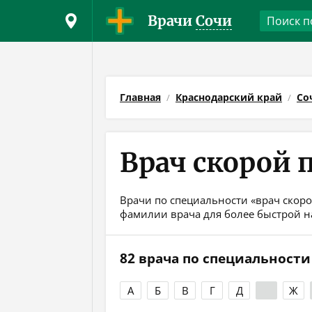
Врачи
Сочи
Главная
Краснодарский край
Со
Врач скорой 
Врачи по специальности «врач скоро
фамилии врача для более быстрой н
82 врача по специальност
А
Б
В
Г
Д
Е
Ж