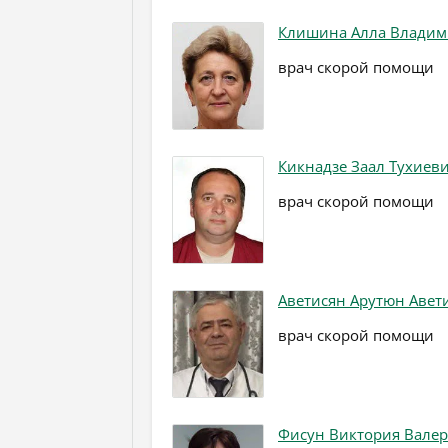
Клишина Алла Влади
врач скорой помощи
Кикнадзе Заал Тухиев
врач скорой помощи
Аветисян Арутюн Авет
врач скорой помощи
Фисун Виктория Вале