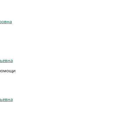
ровна
ьевна
 помощи
льевна