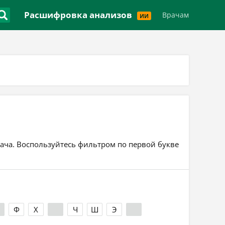
Версия для слабовидящих
Расшифровка анализов
Врачам
ИИ
рача. Воспользуйтесь фильтром по первой букве
Ф
Х
Ц
Ч
Ш
Э
Я