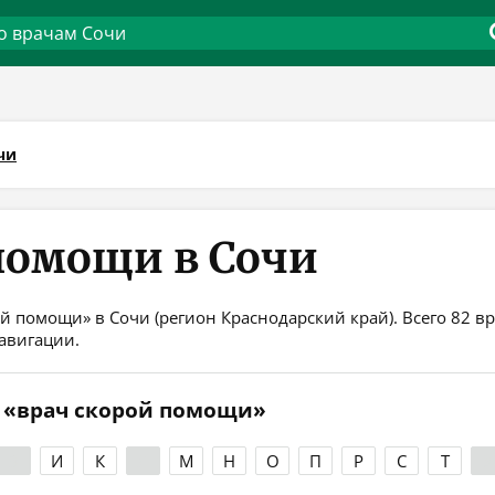
чи
помощи в Сочи
й помощи» в Сочи (регион Краснодарский край). Всего 82 в
авигации.
и «врач скорой помощи»
З
И
К
Л
М
Н
О
П
Р
С
Т
У