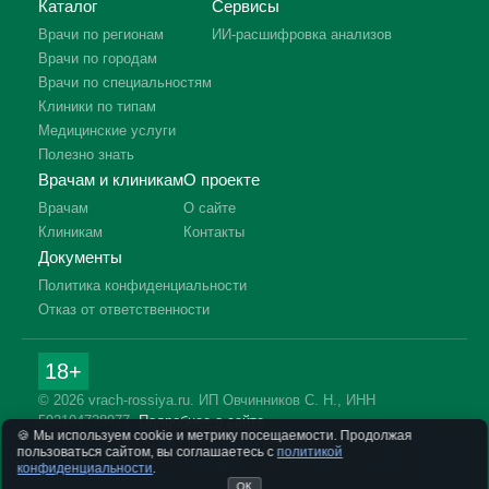
Каталог
Сервисы
Врачи по регионам
ИИ-расшифровка анализов
Врачи по городам
Врачи по специальностям
Клиники по типам
Медицинские услуги
Полезно знать
Врачам и клиникам
О проекте
Врачам
О сайте
Клиникам
Контакты
Документы
Политика конфиденциальности
Отказ от ответственности
18+
© 2026 vrach-rossiya.ru. ИП Овчинников С. Н., ИНН
592104728977.
Подробнее о сайте
🍪 Мы используем cookie и метрику посещаемости. Продолжая
Информация на сайте не заменяет приём врача. Имеются
пользоваться сайтом, вы соглашаетесь с
политикой
противопоказания, необходима консультация специалиста.
конфиденциальности
.
ОК