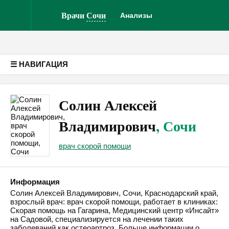
Врачам
Клиник
Версия для слабовидящих
Врачи
Сочи
Анализы
☰ НАВИГАЦИЯ
Солин Алексей
Владимирович
, Сочи
врач скорой помощи
Информация
Солин Алексей Владимирович, Сочи, Краснодарский край,
взрослый врач: врач скорой помощи, работает в клиниках:
Скорая помощь на Гагарина, Медицинский центр «Инсайт»
на Садовой, специализируется на лечении таких
заболеваний как остеоартроз. Больше информации о