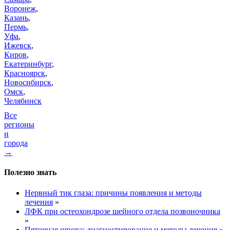
Воронеж
,
Казань
,
Пермь
,
Уфа
,
Ижевск
,
Киров
,
Екатеринбург
,
Красноярск
,
Новосибирск
,
Омск
,
Челябинск
Все
регионы
и
города
→
Полезно знать
Нервный тик глаза: причины появления и методы
лечения
»
ЛФК при остеохондрозе шейного отдела позвоночника
»
Пяточная шпора: диагностирование и методы лечения
»