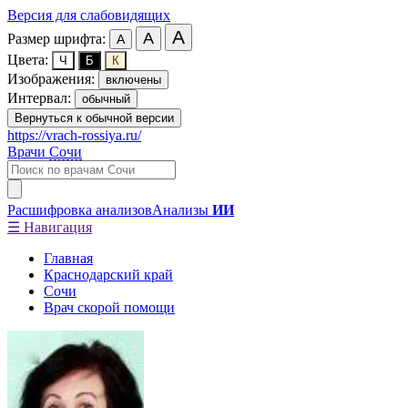
Версия для слабовидящих
А
А
Размер шрифта:
А
Цвета:
Ч
Б
К
Изображения:
включены
Интервал:
обычный
Вернуться к обычной версии
https://vrach-rossiya.ru/
Врачи
Сочи
Расшифровка анализов
Анализы
ИИ
☰ Навигация
Главная
Краснодарский край
Сочи
Врач скорой помощи