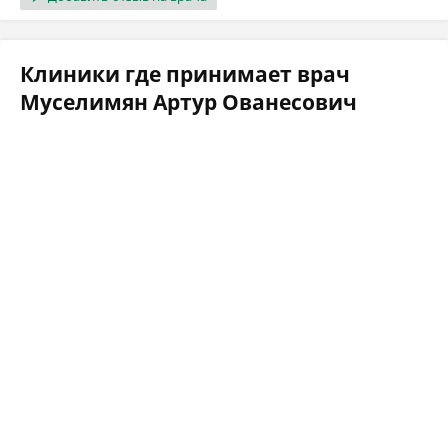
Клиники где принимает врач
Муселимян Артур Ованесович