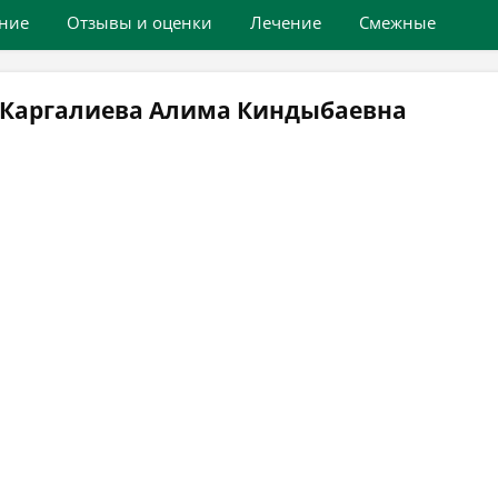
ние
Отзывы и оценки
Лечение
Смежные
 Каргалиева Алима Киндыбаевна