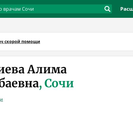
Расш
ач скорой помощи
иева Алима
баевна
, Сочи
щи