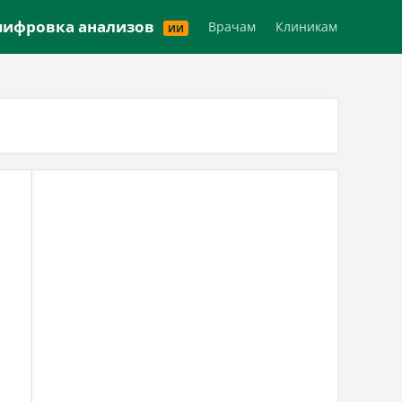
Версия для слабовидящих
ифровка анализов
Врачам
Клиникам
ИИ