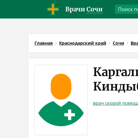
Врачи
Сочи
Главная
Краснодарский край
Сочи
Вр
Каргал
Кинды
врач скорой помо