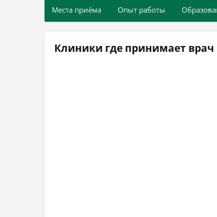
Места приёма
Опыт работы
Образова
Клиники где принимает врач