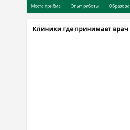
Места приёма
Опыт работы
Образова
Клиники где принимает врач