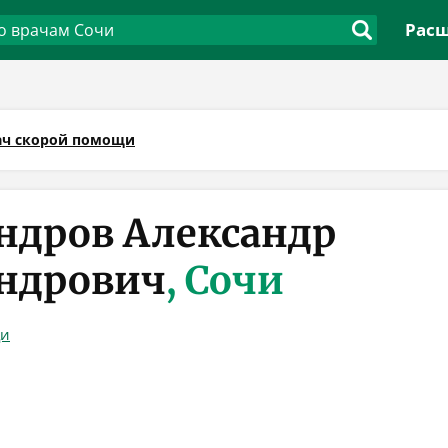
Расш
ач скорой помощи
ндров Александр
ндрович
, Сочи
щи