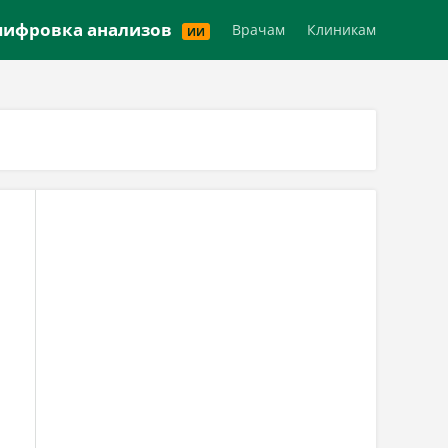
Версия для слабовидящих
ифровка анализов
Врачам
Клиникам
ИИ