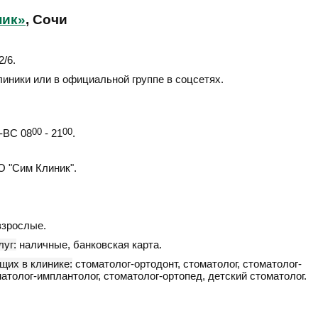
ник»
, Сочи
2/6
.
линики или в официальной группе в соцсетях.
ВС 08
00
- 21
00
.
 "Сим Клиник".
взрослые.
уг:
наличные, банковская карта.
щих в клинике:
стоматолог-ортодонт, стоматолог, стоматолог-
оматолог-имплантолог, стоматолог-ортопед, детский стоматолог.