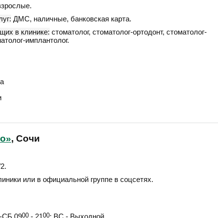
взрослые.
уг:
ДМС, наличные, банковская карта.
щих в клинике:
стоматолог, стоматолог-ортодонт, стоматолог-
матолог-имплантолог.
а
и
то»
, Сочи
/2
.
линики или в официальной группе в соцсетях.
СБ 09
00
- 21
00
; ВС - Выходной.