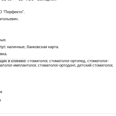
 "Перфекто".
атольевич.
ые.
уг:
наличные, банковская карта.
вка.
щих в клинике:
стоматолог, стоматолог-ортопед, стоматолог-
оматолог-имплантолог, стоматолог-ортодонт, детский стоматолог,
а
и