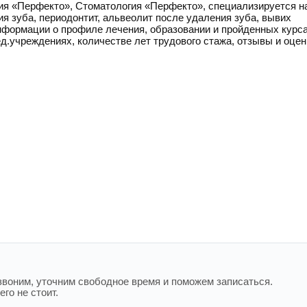
ия «Перфекто», Стоматология «Перфекто», специализируется н
я зуба, периодонтит, альвеолит после удаления зуба, вывих
информации о профиле лечения, образовании и пройденных курса
ед.учреждениях, количестве лет трудового стажа, отзывы и оцен
воним, уточним свободное время и поможем записаться.
го не стоит.