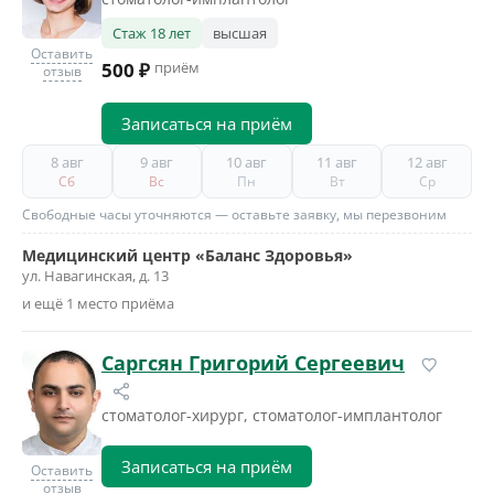
Стаж 18 лет
высшая
Оставить
500 ₽
приём
отзыв
Записаться на приём
8 авг
9 авг
10 авг
11 авг
12 авг
Сб
Вс
Пн
Вт
Ср
Свободные часы уточняются — оставьте заявку, мы перезвоним
Медицинский центр «Баланс Здоровья»
ул. Навагинская, д. 13
и ещё 1 место приёма
Саргсян Григорий Сергеевич
стоматолог-хирург, стоматолог-имплантолог
Записаться на приём
Оставить
отзыв