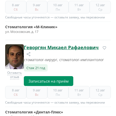
8 авг
9 авг
10 авг
11 авг
12 авг
Сб
Вс
Пн
Вт
Ср
Свободные часы уточняются — оставьте заявку, мы перезвоним
Стоматология «М-Клиник»
ул. Московская, д. 17
Геворгян Микаел Рафаелович
стоматолог-хирург, стоматолог-имплантолог
Стаж 21 год
Оставить
отзыв
Записаться на приём
8 авг
9 авг
10 авг
11 авг
12 авг
Сб
Вс
Пн
Вт
Ср
Свободные часы уточняются — оставьте заявку, мы перезвоним
Стоматология «Дентал-Плюс»