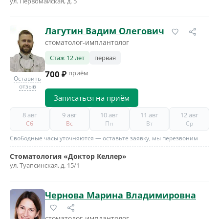
ул. Первомайская, д. 5
Лагутин Вадим Олегович
стоматолог-имплантолог
Стаж 12 лет
первая
700 ₽
приём
Оставить
отзыв
Записаться на приём
8 авг
9 авг
10 авг
11 авг
12 авг
Сб
Вс
Пн
Вт
Ср
Свободные часы уточняются — оставьте заявку, мы перезвоним
Стоматология «Доктор Келлер»
ул. Туапсинская, д. 15/1
Чернова Марина Владимировна
стоматолог-имплантолог