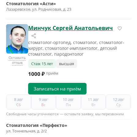
Стоматология «Асти»
Лазаревское, ул. Родниковая, д. 23
Минчук Сергей Анатольевич
стоматолог-ортопед, стоматолог, стоматолог-
хирург, стоматолог-имплантолог, детский
стоматолог, пародонтолог
Оставить
отзыв
Стаж 15 лет
высшая
1000 ₽
приём
Записаться на приём
8 авг
9 авг
10 авг
11 авг
12 авг
Сб
Вс
Пн
Вт
Ср
Свободные часы уточняются — оставьте заявку, мы перезвоним
Стоматология «Перфекто»
ул. Тоннельная, д. 2/2