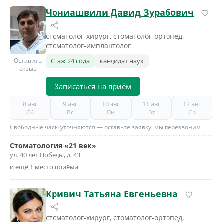
Чониашвили Давид Зурабович
стоматолог-хирург, стоматолог-ортопед,
стоматолог-имплантолог
Оставить
Стаж 24 года
кандидат наук
отзыв
Записаться на приём
8 авг
9 авг
10 авг
11 авг
12 авг
Сб
Вс
Пн
Вт
Ср
Свободные часы уточняются — оставьте заявку, мы перезвоним
Стоматология «21 век»
ул. 40 лет Победы, д. 43
и ещё 1 место приёма
Кривич Татьяна Евгеньевна
стоматолог-хирург, стоматолог-ортопед,