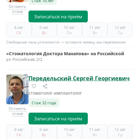
Стаж 16 лет
Оставить
отзыв
Записаться на приём
8 авг
9 авг
10 авг
11 авг
12 авг
Сб
Вс
Пн
Вт
Ср
Свободные часы уточняются — оставьте заявку, мы перезвоним
«Стоматология Доктора Манапова» на Российской
ул. Российская, 2/2
Передельский Сергей Георгиевич
стоматолог-имплантолог
Стаж 32 года
Оставить
отзыв
Записаться на приём
8 авг
9 авг
10 авг
11 авг
12 авг
Сб
Вс
Пн
Вт
Ср