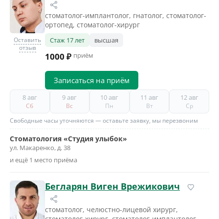
стоматолог-имплантолог, гнатолог, стоматолог-
ортопед, стоматолог-хирург
Оставить
Стаж 17 лет
высшая
отзыв
1000 ₽
приём
Записаться на приём
8 авг
9 авг
10 авг
11 авг
12 авг
Сб
Вс
Пн
Вт
Ср
Свободные часы уточняются — оставьте заявку, мы перезвоним
Стоматология «Студия улыбок»
ул. Макаренко, д. 38
и ещё 1 место приёма
Бегларян Виген Врежикович
стоматолог, челюстно-лицевой хирург,
стоматолог-хирург, стоматолог-имплантолог