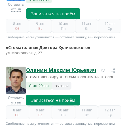
Оставить
отзыв
Записаться на приём
8 авг
9 авг
10 авг
11 авг
12 авг
Сб
Вс
Пн
Вт
Ср
Свободные часы уточняются — оставьте заявку, мы перезвоним
«Стоматология Доктора Куликовского»
ул. Московская, д. 27
Оленин Максим Юрьевич
стоматолог-хирург, стоматолог-имплантолог
Стаж 20 лет
высшая
Оставить
Записаться на приём
отзыв
8 авг
9 авг
10 авг
11 авг
12 авг
Сб
Вс
Пн
Вт
Ср
Свободные часы уточняются — оставьте заявку, мы перезвоним