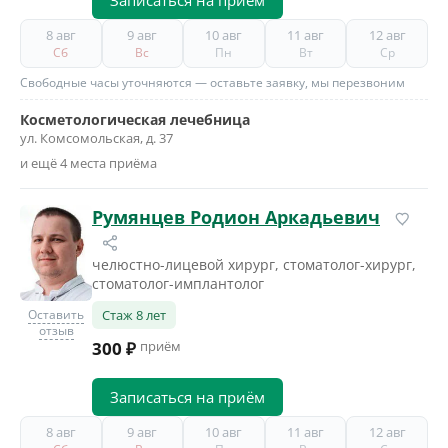
Записаться на приём
8 авг
9 авг
10 авг
11 авг
12 авг
Сб
Вс
Пн
Вт
Ср
Свободные часы уточняются — оставьте заявку, мы перезвоним
Косметологическая лечебница
ул. Комсомольская, д. 37
и ещё 4 места приёма
Румянцев Родион Аркадьевич
челюстно-лицевой хирург, стоматолог-хирург,
стоматолог-имплантолог
Оставить
Стаж 8 лет
отзыв
300 ₽
приём
Записаться на приём
8 авг
9 авг
10 авг
11 авг
12 авг