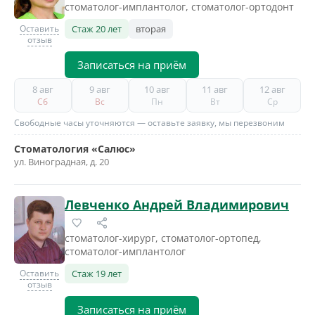
стоматолог-имплантолог, стоматолог-ортодонт
Оставить
Стаж 20 лет
вторая
отзыв
Записаться на приём
8 авг
9 авг
10 авг
11 авг
12 авг
Сб
Вс
Пн
Вт
Ср
Свободные часы уточняются — оставьте заявку, мы перезвоним
Стоматология «Салюс»
ул. Виноградная, д. 20
Левченко Андрей Владимирович
стоматолог-хирург, стоматолог-ортопед,
стоматолог-имплантолог
Оставить
Стаж 19 лет
отзыв
Записаться на приём