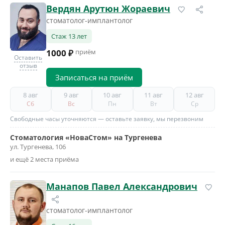
Вердян Арутюн Жораевич
стоматолог-имплантолог
Стаж 13 лет
1000 ₽
приём
Оставить
отзыв
Записаться на приём
8 авг
9 авг
10 авг
11 авг
12 авг
Сб
Вс
Пн
Вт
Ср
Свободные часы уточняются — оставьте заявку, мы перезвоним
Стоматология «НоваСтом» на Тургенева
ул. Тургенева, 106
и ещё 2 места приёма
Манапов Павел Александрович
стоматолог-имплантолог