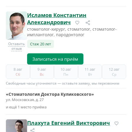
Исламов Константин
Александрович
стоматолог-хирург, стоматолог, стоматолог-
имплантолог, пародонтолог
Оставить
Стаж 20 лет
отзыв
Записаться на приём
8 авг
9 авг
10 авг
11 авг
12 авг
Сб
Вс
Пн
Вт
Ср
Свободные часы уточняются — оставьте заявку, мы перезвоним
«Стоматология Доктора Куликовского»
ул. Московская, д. 27
и ещё 1 место приёма
Плахута Евгений Викторович