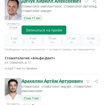
Дячук Кирилл Алексеевич
стоматолог-имплантолог, стоматолог-ортопед,
стоматолог-хирург
Стаж 11 лет
Оставить
отзыв
Записаться на приём
8 авг
9 авг
10 авг
11 авг
12 авг
Сб
Вс
Пн
Вт
Ср
Свободные часы уточняются — оставьте заявку, мы перезвоним
Стоматология «Альфа-Дент»
ул. Северная, д. 12
и ещё 1 место приёма
Аракелян Артём Артурович
стоматолог, стоматолог-хирург, стоматолог-
имплантолог
Стаж 7 лет
Оставить