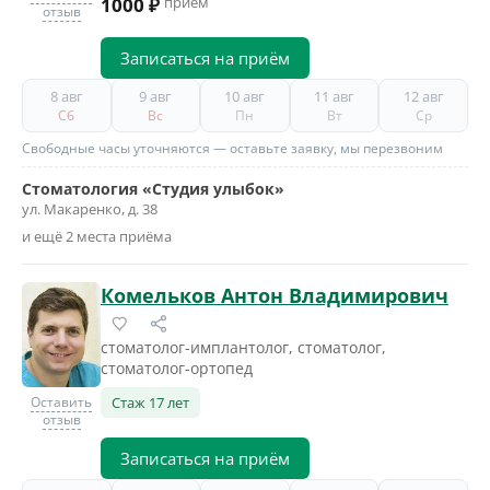
1000 ₽
приём
отзыв
Записаться на приём
8 авг
9 авг
10 авг
11 авг
12 авг
Сб
Вс
Пн
Вт
Ср
Свободные часы уточняются — оставьте заявку, мы перезвоним
Стоматология «Студия улыбок»
ул. Макаренко, д. 38
и ещё 2 места приёма
Комельков Антон Владимирович
стоматолог-имплантолог, стоматолог,
стоматолог-ортопед
Оставить
Стаж 17 лет
отзыв
Записаться на приём