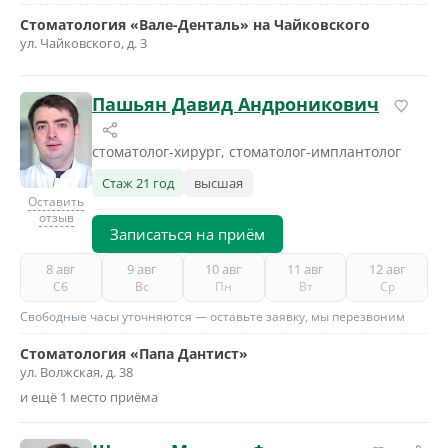
Стоматология «Вале-Денталь» на Чайковского
ул. Чайковского, д. 3
Пашьян Давид Андроникович
стоматолог-хирург, стоматолог-имплантолог
Стаж 21 год
высшая
Оставить
отзыв
Записаться на приём
8 авг
9 авг
10 авг
11 авг
12 авг
Сб
Вс
Пн
Вт
Ср
Свободные часы уточняются — оставьте заявку, мы перезвоним
Стоматология «Папа Дантист»
ул. Волжская, д. 38
и ещё 1 место приёма