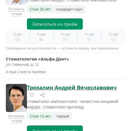
Оставить
Стаж 20 лет
кандидат наук
отзыв
Записаться на приём
8 авг
9 авг
10 авг
11 авг
12 авг
Сб
Вс
Пн
Вт
Ср
Свободные часы уточняются — оставьте заявку, мы перезвоним
Стоматология «Альфа-Дент»
ул. Северная, д. 12
и ещё 2 места приёма
Трохалин Андрей Вячеславович
стоматолог-имплантолог, челюстно-лицевой
хирург, стоматолог-ортопед
Оставить
Стаж 12 лет
первая
отзыв