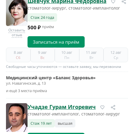
Шевчук Марина Федоровна
стоматолог-хирург, стоматолог-имплантолог
Стаж 24 года
500 ₽
приём
Оставить
отзыв
Записаться на приём
8 авг
9 авг
10 авг
11 авг
12 авг
Сб
Вс
Пн
Вт
Ср
Свободные часы уточняются — оставьте заявку, мы перезвоним
Медицинский центр «Баланс Здоровья»
ул. Навагинская, д. 13
и ещё 3 места приёма
Учадзе Гурам Игоревич
стоматолог-имплантолог, стоматолог-хирург
Стаж 19 лет
высшая