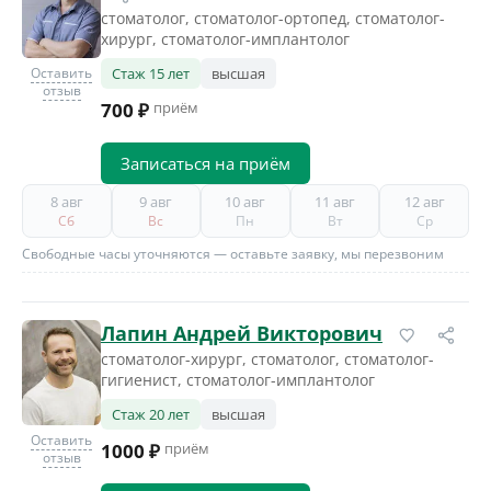
стоматолог, стоматолог-ортопед, стоматолог-
хирург, стоматолог-имплантолог
Оставить
Стаж 15 лет
высшая
отзыв
700 ₽
приём
Записаться на приём
8 авг
9 авг
10 авг
11 авг
12 авг
Сб
Вс
Пн
Вт
Ср
Свободные часы уточняются — оставьте заявку, мы перезвоним
Лапин Андрей Викторович
стоматолог-хирург, стоматолог, стоматолог-
гигиенист, стоматолог-имплантолог
Стаж 20 лет
высшая
Оставить
1000 ₽
приём
отзыв