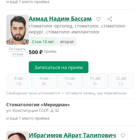
и ещё 1 место приёма
Ахмад Надим Бассам
стоматолог-ортопед, стоматолог, стоматолог-
хирург, стоматолог-имплантолог
Стаж 13 лет
вторая
Оставить
500 ₽
приём
отзыв
Записаться на приём
8 авг
9 авг
10 авг
11 авг
12 авг
Сб
Вс
Пн
Вт
Ср
Свободные часы уточняются — оставьте заявку, мы перезвоним
Стоматология «Меридиан»
ул. Конституции СССР, д. 32
и ещё 1 место приёма
Ибрагимов Айрат Талипович