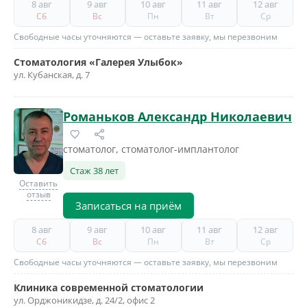
8 авг
9 авг
10 авг
11 авг
12 авг
Сб
Вс
Пн
Вт
Ср
Свободные часы уточняются — оставьте заявку, мы перезвоним
Стоматология «Галерея Улыбок»
ул. Кубанская, д. 7
Романьков Александр Николаевич
стоматолог, стоматолог-имплантолог
Стаж 38 лет
Оставить
отзыв
Записаться на приём
8 авг
9 авг
10 авг
11 авг
12 авг
Сб
Вс
Пн
Вт
Ср
Свободные часы уточняются — оставьте заявку, мы перезвоним
Клиника современной стоматологии
ул. Орджоникидзе, д. 24/2, офис 2