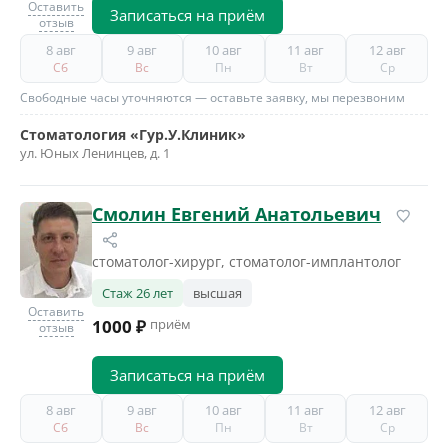
Оставить
Записаться на приём
отзыв
8 авг
9 авг
10 авг
11 авг
12 авг
Сб
Вс
Пн
Вт
Ср
Свободные часы уточняются — оставьте заявку, мы перезвоним
Стоматология «Гур.У.Клиник»
ул. Юных Ленинцев, д. 1
Смолин Евгений Анатольевич
стоматолог-хирург, стоматолог-имплантолог
Стаж 26 лет
высшая
Оставить
1000 ₽
приём
отзыв
Записаться на приём
8 авг
9 авг
10 авг
11 авг
12 авг
Сб
Вс
Пн
Вт
Ср