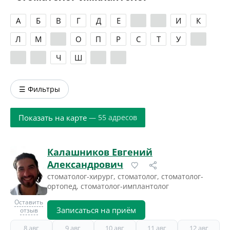
А
Б
В
Г
Д
Е
Ж
З
И
К
Л
М
Н
О
П
Р
С
Т
У
Ф
Х
Ц
Ч
Ш
Э
Я
☰ Фильтры
Показать на карте
— 55 адресов
Калашников Евгений
Александрович
стоматолог-хирург, стоматолог, стоматолог-
ортопед, стоматолог-имплантолог
Оставить
Записаться на приём
отзыв
8 авг
9 авг
10 авг
11 авг
12 авг