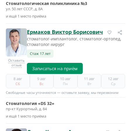
Стоматологическая поликлиника №3
ул. 50 лет СССР, д. 8А
и ещё 1 место приёма
Ермаков Виктор Борисович
стоматолог-имплантолог, стоматолог-ортопед,
стоматолог-хирург
Стаж 17 лет
Оставить
отзыв
Записаться на приём
8 авг
9 авг
10 авг
11 авг
12 авг
Сб
Вс
Пн
Вт
Ср
Свободные часы уточняются — оставьте заявку, мы перезвоним
Стоматология «DS 32»
пр-кт Курортный, д. 84
и ещё 1 место приёма