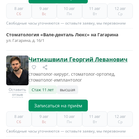
8 авг
9 авг
10 авг
11 авг
12 авг
Сб
Вс
Пн
Вт
Ср
Свободные часы уточняются — оставьте заявку, мы перезвоним
Стоматология «Вале-денталь Люкс» на Гагарина
ул. Гагарина, д. 16/1
Читиашвили Георгий Леванович
стоматолог-хирург, стоматолог-ортопед,
стоматолог-имплантолог
Оставить
Стаж 11 лет
высшая
отзыв
Записаться на приём
8 авг
9 авг
10 авг
11 авг
12 авг
Сб
Вс
Пн
Вт
Ср
Свободные часы уточняются — оставьте заявку, мы перезвоним