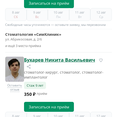
Записаться на приём
8 авг
9 авг
10 авг
11 авг
12 авг
Сб
Вс
Пн
Вт
Ср
Свободные часы уточняются — оставьте заявку, мы перезвоним
Стоматология «СимКлиник»
ул. Абрикосовая, д. 2/6
и ещё 3 места приёма
Бухарев Никита Васильевич
стоматолог-хирург, стоматолог, стоматолог-
имплантолог
Оставить
Стаж 9 лет
отзыв
350 ₽
приём
Записаться на приём
8 авг
9 авг
10 авг
11 авг
12 авг