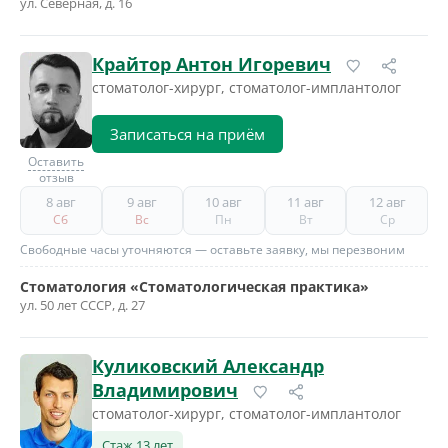
ул. Северная, д. 16
Крайтор Антон Игоревич
стоматолог-хирург, стоматолог-имплантолог
Записаться на приём
Оставить
отзыв
8 авг
9 авг
10 авг
11 авг
12 авг
Сб
Вс
Пн
Вт
Ср
Свободные часы уточняются — оставьте заявку, мы перезвоним
Стоматология «Стоматологическая практика»
ул. 50 лет СССР, д. 27
Куликовский Александр
Владимирович
стоматолог-хирург, стоматолог-имплантолог
Стаж 13 лет