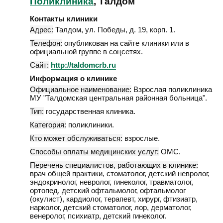
Поликлиника
, Талдом
Контакты клиники
Адрес:
Талдом
,
ул. Победы, д. 19, корп. 1
.
Телефон:
опубликован на сайте клиники или в
официальной группе в соцсетях.
Сайт:
http://taldomcrb.ru
Информация о клинике
Официальное наименование:
Взрослая поликлиника
МУ "Талдомская центральная районная больница".
Тип:
государственная клиника.
Категория:
поликлиники.
Кто может обслуживаться:
взрослые.
Способы оплаты медицинских услуг:
ОМС.
Перечень специалистов, работающих в клинике:
врач общей практики, стоматолог, детский невролог,
эндокринолог, невролог, гинеколог, травматолог,
ортопед, детский офтальмолог, офтальмолог
(окулист), кардиолог, терапевт, хирург, фтизиатр,
нарколог, детский стоматолог, лор, дерматолог,
венеролог, психиатр, детский гинеколог.